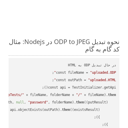
نحوه تبدیل ODP to JPEG در Nodejs: مثال
کد گام به گام
const fileName = 
"uploaded.ODP"
const outPath = 
"uploaded.HTML"
const api = TestInitializer.getApi();

"TempTests/"
 + fileName, folderName + 
"/"
 + fileName).
then
utPath, 
null
, 
"password"
, folderName).
then
(
(putResult)
turn
 api.objectExists(outPath).
then
(
(existsResult)