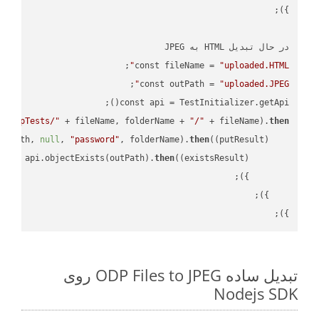
const fileName = 
"uploaded.HTML"
const outPath = 
"uploaded.JPEG"
const api = TestInitializer.getApi();

"TempTests/"
 + fileName, folderName + 
"/"
 + fileName).
then
utPath, 
null
, 
"password"
, folderName).
then
(
(putResult)
turn
 api.objectExists(outPath).
then
(
(existsResult)
});

تبدیل ساده ODP Files to JPEG روی
Nodejs SDK