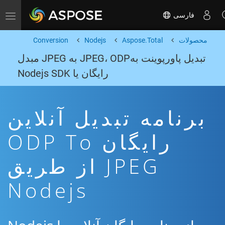
فارسی
Toggle navigation
محصولات
Aspose.Total
Nodejs
Conversion
تبدیل پاورپوینت بهJPEG، ODP به JPEG مبدل
رایگان یا Nodejs SDK
برنامه تبدیل آنلاین
رایگان ODP To
JPEG از طریق
Nodejs