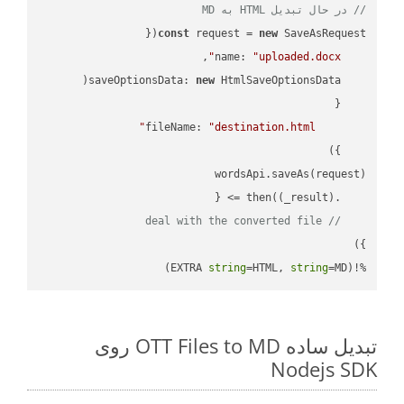
// در حال تبدیل HTML به MD
const
 request = 
new
name
: 
"uploaded.docx"
saveOptionsData
: 
new
fileName
: 
"destination.html"
(
_result
) =>
    .then(
// deal with the converted file
string
=HTML, 
string
=MD)
%!(EXTRA 
تبدیل ساده OTT Files to MD روی
Nodejs SDK