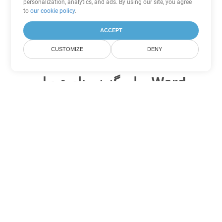
personalization, analytics, and ads. By using our site, you agree
to
our cookie policy
.
ACCEPT
CUSTOMIZE
DENY
سایر گزینه های تبدیل Word
OTT را به DOC تبدیل کنید
DOC:
Microsoft Word Binary Format
OTT را به DOT تبدیل کنید
DOT:
Microsoft Word Template Files
OTT را به DOCX تبدیل کنید
DOCX:
Office 2007+ Word Document