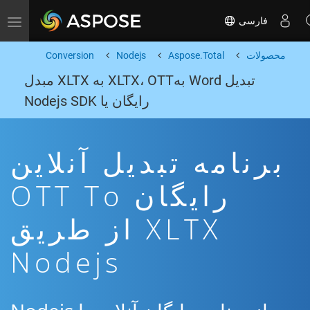
فارسی
Toggle navigation
محصولات
Aspose.Total
Nodejs
Conversion
تبدیل Word بهXLTX، OTT به XLTX مبدل
رایگان یا Nodejs SDK
برنامه تبدیل آنلاین
رایگان OTT To
XLTX از طریق
Nodejs