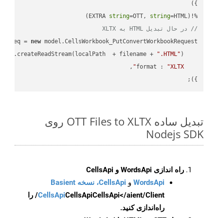
string
=OTT, 
string
=HTML)

%!(EXTRA 
// در حال تبدیل HTML به XLTX
ar
 req = 
new
: fs.createReadStream(localPath  + filename + 
".HTML"
format
 : 
"XLTX"
});

تبدیل ساده OTT Files to XLTX روی
Nodejs SDK
راه اندازی WordsApi و CellsApi
WordsApi
و
CellsApi، نسخه Basient
CellsApi
CellsApi
CellsApi</aient/Client/ را
راه‌اندازی کنید.