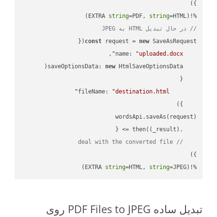
string
=PDF, 
string
=HTML)

%!(EXTRA 
// در حال تبدیل HTML به JPEG
const
 request = 
new
name
: 
"uploaded.docx"
saveOptionsData
: 
new
fileName
: 
"destination.html"
(
_result
) =>
    .then(
// deal with the converted file
string
=HTML, 
string
=JPEG)
%!(EXTRA 
تبدیل ساده PDF Files to JPEG روی