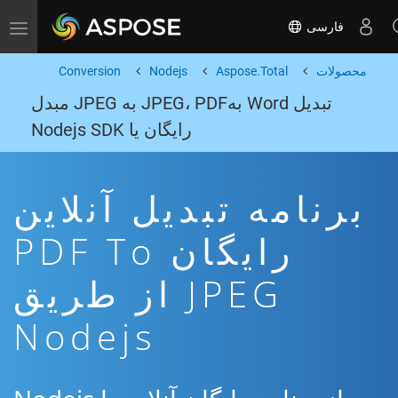
فارسی
Toggle navigation
محصولات
Aspose.Total
Nodejs
Conversion
تبدیل Word بهJPEG، PDF به JPEG مبدل
رایگان یا Nodejs SDK
برنامه تبدیل آنلاین
رایگان PDF To
JPEG از طریق
Nodejs