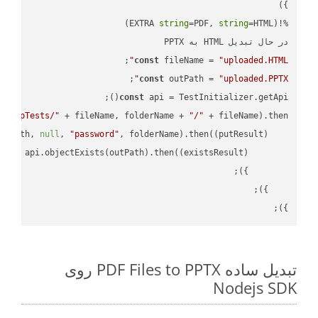
string
=PDF, 
string
%!(EXTRA 
در حال تبدیل HTML به PPTX

;

const
 fileName = 
"uploaded.HTML"
;

const
 outPath = 
"uploaded.PPTX"
const
 api = TestInitializer.getApi();

"TempTests/"
 + fileName, folderName + 
"/"
 + fileName).then(
utPath, 
null
, 
"password"
, folderName).then(
(
putResult
) =>
turn
 api.objectExists(outPath).then(
(
existsResult
) =>
});

تبدیل ساده PDF Files to PPTX روی
Nodejs SDK