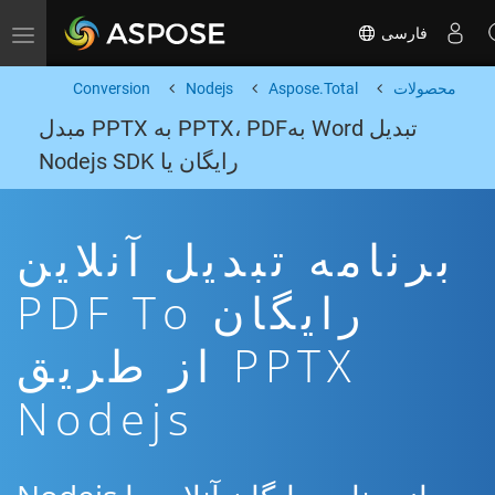
فارسی
Toggle navigation
محصولات
Aspose.Total
Nodejs
Conversion
تبدیل Word بهPPTX، PDF به PPTX مبدل
رایگان یا Nodejs SDK
برنامه تبدیل آنلاین
رایگان PDF To
PPTX از طریق
Nodejs