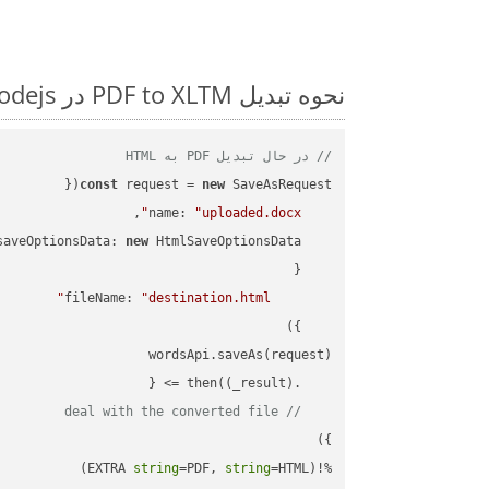
نحوه تبدیل PDF to XLTM در Nodejs: مثال کد گام به گام
// در حال تبدیل PDF به HTML
const
 request = 
new
name
: 
"uploaded.docx"
saveOptionsData
: 
new
fileName
: 
"destination.html"
(
_result
) =>
    .then(
// deal with the converted file
string
=PDF, 
string
=HTML)

%!(EXTRA 