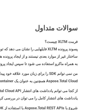
سوالات متداول
فرمت XLTM چیست؟
ساختار غیر از موارد بعدی نیستند و از ایجاد پرونده 
به همراه ماکرو استفاده می شود تا سپس ایجاد پرونده های XLSX مشابه را 
من نمی توانم SDK را برای زبان مورد علاقه خود پیدا کنم. باید چکار کنم؟
Aspose.Total Cloud همچنین به عنوان یک Docker Container در دسترس است. در صورتی که SDK مورد نیاز شما هنوز در دسترس نیست، از آن با cURL استفاده کنید.
از کجا می توانم یادداشت های انتشار Aspose.Total Cloud API را برای Nodejs پیدا کنم؟
یادداشت های انتشار کامل را می توان در بررسی کر
شروع با Aspose.Total REST APIs با استفاده از Nodejs SDK: راهنمای مبتدی