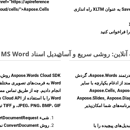
href=“https://apireference بیندازید. برای اطلاعات بیشتر دربار
را از CellsAPI با SaveFormat به عنوان XLTM راه اندازی
.aspose.cloud/cells/">Aspose.Cells ر
ا فراخوانی کنید
تبدیل اسناد MS Word از PDF به فرمت‌های تصویری - راهنمای گام به گام
با تبدیل فایل‌های PDF به HTML با استفاده از API قدرتمند Aspose.Words، گردش
ند از ادغام یکپارچه با سایر
Aspose.Cells, Aspose.PDF, Aspos,
Aspose.Slides, Aspose.Di
رنامه‌های شما امکان‌پذیر
JPEG، PNG، BMP، GIF، و TIFF تبدیل کنید.
شیء
rtDocumentRequest
روش
ConvertDocument
و تبدیل‌های پیچیده را با