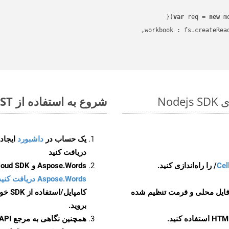
var
 req = 
new
workbook
 : fs.createRea
شروع به استفاده از Aspose.Total REST برای PDF to XLTM کنید
یک حساب در
داشبورد
دریافت کنید
Cel
Aspose.Words و Aspose.Cells Cloud SDK برای کد منبع Nodejs را از
Aspose.Words دریافت کنید مخازن GitHub
 فایل محلی و فرمت تنظیم شده
کامپایل/استفاده از SDK خودتان یا برای گزینه های دانلود جایگزین به
بروید.
همچنین نگاهی به مرجع API مبتنی بر Swagger برای