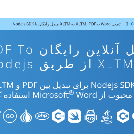
C
تبدیل Word بهXLTM، PDF به XLTM مبدل رایگان یا Nodejs SDK
برنامه تبدیل آنلاین رایگ
XLT از طریق Nodejs
®
از Microsoft
Word استفاده کنید.