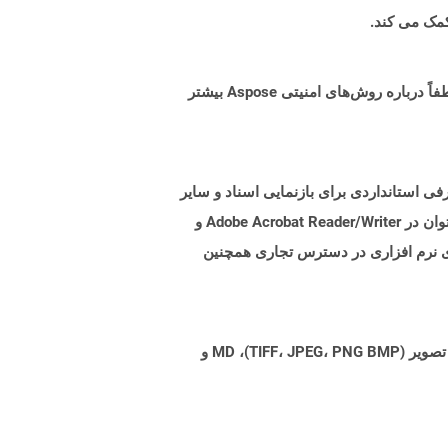
البته! Aspose Cloud از سرورهای ابری آمازون EC2 استفاده می کند که امنیت و انعطاف پذیری سرویس را تضمین می کند. لطفاً درباره روش‌های امنیتی Aspose بیشتر
. هدف از این قالب پرونده ، معرفی استانداردی برای بازنمایی اسناد و سایر
مواد مرجع در فرمی است که مستقل از نرم افزار برنامه ، سخت افزار و همچنین سیستم عامل باشد. پرونده های PDF را می توان در Adobe Acrobat Reader/Writer و
از کرد. بسیاری از سوئیت های نرم افزاری در دسترس تجاری همچنین
Aspose.Total Cloud می تواند فرمت های فایل را از هر خانواده محصول به هر خانواده محصول دیگری به PDF، DOCX، XPS، تصویر (TIFF، JPEG، PNG BMP)، MD و