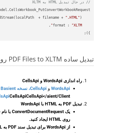
// در حال تبدیل HTML به XLTM
dStream(localPath  + filename + 
".HTML"
format
 : 
"XLTM"
});

تبدیل ساده PDF Files to XLTM روی Nodejs SDK
راه اندازی WordsApi و CellsApi
WordsApi
و
CellsApi، نسخه Basient
CellsApi</aient/Client/ را راه‌اندازی کنید.
CellsApi
lsApi
تبدیل PDF به HTML با WordsApi
یک
ConvertDocumentRequest
با نام
روی HTML ایجاد کنید.
از WordsApi برای تبدیل سند PDF به HTML استفاده کنید.