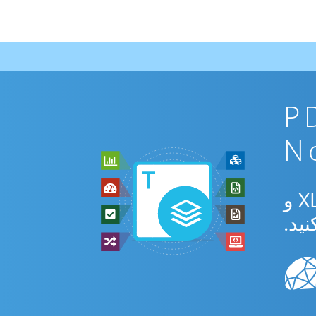
ان PDF To
از برنامه رایگان آنلاین یا Nodejs SDK برای تبدیل بین PDF و XLTM و