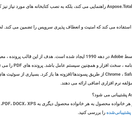
قالب اسناد قابل حمل (PDF) نوعی سند است که توسط Adobe در دهه 1990 ایجاد شده است
همچنین در اکثر مرورگرهای مدرن مانند Chrome ، Safari ، Firefox از طریق پسوندها/افزونه ها ب
پشتیبانی‌شده
را بررسی کنید.