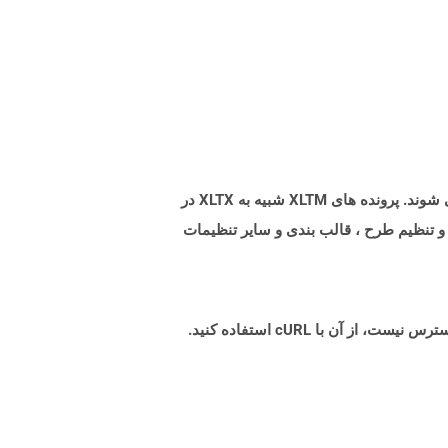
پسوند پرونده XLTM فایلهایی را نشان می دهد که توسط Microsoft Excel به عنوان پرونده های الگوی با قابلیت کلان تولید می شوند. پرونده های XLTM شبیه به XLTX در
ید و تنظیم طرح ، قالب بندی و سایر تنظیمات