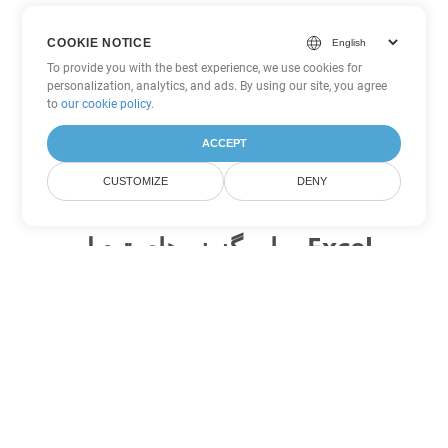
COOKIE NOTICE
To provide you with the best experience, we use cookies for
personalization, analytics, and ads. By using our site, you agree
to
our cookie policy
.
ACCEPT
CUSTOMIZE
DENY
سایر گزینه های تبدیل Excel
XLSX را به DOC تبدیل کنید
DOC:
Microsoft Word Binary Format
XLSX را به DOT تبدیل کنید
DOT:
Microsoft Word Template Files