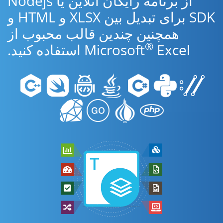
از برنامه رایگان آنلاین یا Nodejs
SDK برای تبدیل بین XLSX و HTML و
همچنین چندین قالب محبوب از
®
Excel استفاده کنید.
Microsoft