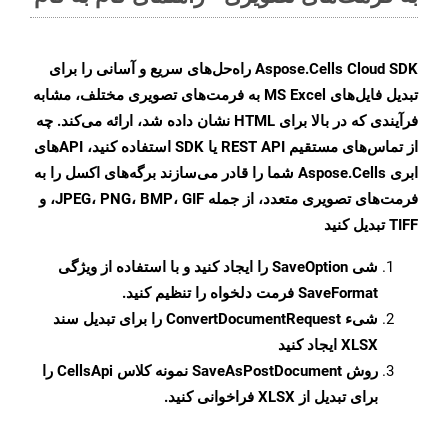
Aspose.Cells Cloud SDK راه‌حل‌های سریع و آسانی را برای
تبدیل فایل‌های MS Excel به فرمت‌های تصویری مختلف، مشابه
فرآیندی که در بالا برای HTML نشان داده شد، ارائه می‌کند. چه
از تماس‌های مستقیم REST API یا SDK استفاده کنید، APIهای
ابری Aspose.Cells شما را قادر می‌سازند برگه‌های اکسل را به
فرمت‌های تصویری متعدد، از جمله JPEG، PNG، BMP، GIF، و
TIFF تبدیل کنید
شی
SaveOption
را ایجاد کنید و با استفاده از ویژگی
SaveFormat
فرمت دلخواه را تنظیم کنید.
شیء
ConvertDocumentRequest
را برای تبدیل سند
XLSX ایجاد کنید
روش
SaveAsPostDocument
نمونه کلاس CellsApi را
برای تبدیل از XLSX فراخوانی کنید.