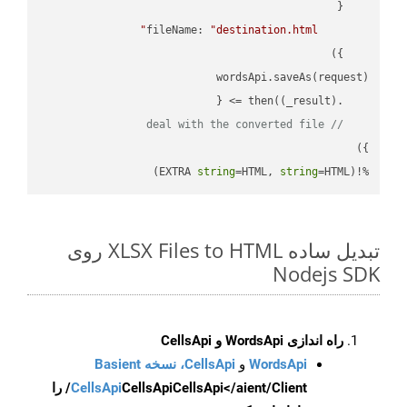
fileName
: 
"destination.html"
(
_result
) =>
    .then(
// deal with the converted file
string
=HTML, 
string
=HTML)
%!(EXTRA 
تبدیل ساده XLSX Files to HTML روی
Nodejs SDK
راه اندازی WordsApi و CellsApi
WordsApi
و
CellsApi، نسخه Basient
CellsApi
CellsApi
CellsApi</aient/Client/ را