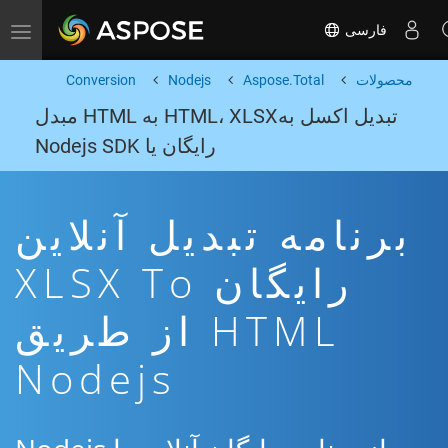
فارسی
Toggle navigation
محصولات
Aspose.Total
Nodejs
Conversion
تبدیل اکسل بهHTML، XLSX به HTML مبدل
رایگان یا Nodejs SDK
برنامه تبدیل آنلاین
رایگان XLSX To
HTML از طریق
Nodejs