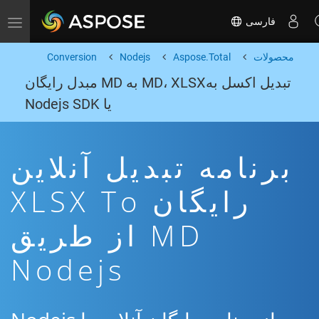
فارسی
Toggle navigation
محصولات
Aspose.Total
Nodejs
Conversion
تبدیل اکسل بهMD، XLSX به MD مبدل رایگان
یا Nodejs SDK
برنامه تبدیل آنلاین
رایگان XLSX To
MD از طریق
Nodejs