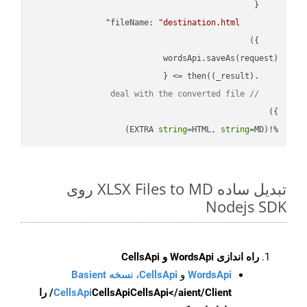
fileName
: 
"destination.html"
(
_result
) =>
    .then(
// deal with the converted file
string
=HTML, 
string
=MD)
%!(EXTRA 
تبدیل ساده XLSX Files to MD روی
Nodejs SDK
راه اندازی WordsApi و CellsApi
WordsApi
و
CellsApi، نسخه Basient
CellsApi
CellsApi
CellsApi</aient/Client/ را