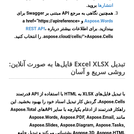
انتشارها
بروید.
همچنین نگاهی به مرجع API مبتنی بر Swagger برای
Aspose.Words
و <a href=“https://apireference
بیندازید. برای اطلاعات بیشتر درباره
،
REST API
.aspose.cloud/cells/">Aspose.Cells را انتخاب کنید.
تبدیل Excel XLSX فایل‌ها به صورت آنلاین:
روشی سریع و آسان
با تبدیل فایل‌های XLSX به HTML با استفاده از API قدرتمند
Aspose.Cells، گردش کار تبدیل اسناد خود را بهبود بخشید. این
راهکار قدرتمند از ادغام یکپارچه با سایر APIهای Aspose.Total
مانند Aspose.Words, Aspose.PDF, Aspose.Email,
Aspose.Slides, Aspose.Diagram, Aspose.Tasks,
Aspose.3D, Aspose.HTML پشتیبانی می‌کند و تبدیل جامع