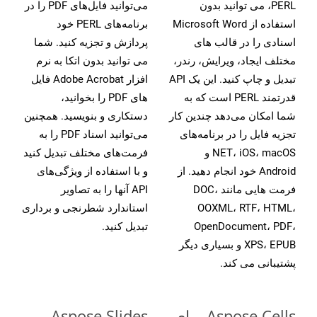
PERL، می توانید بدون
می‌توانید فایل‌های PDF را در
استفاده از Microsoft Word
برنامه‌های PERL خود
اسنادی را در قالب های
پردازش و تجزیه کنید. شما
مختلف ایجاد، ویرایش، رندر،
می توانید بدون اتکا به نرم
تبدیل و چاپ کنید. این یک API
افزار Adobe Acrobat فایل
قدرتمند PERL است که به
های PDF را بخوانید،
شما امکان می‌دهد چندین کار
دستکاری و بنویسید. همچنین
تجزیه فایل را در برنامه‌های
می‌توانید اسناد PDF را به
NET، iOS، macOS و
فرمت‌های مختلف تبدیل کنید
Android خود انجام دهید. از
و با استفاده از ویژگی‌های
فرمت هایی مانند DOC،
API آنها را به تصاویر
OOXML، RTF، HTML،
استاندارد شطرنجی و برداری
OpenDocument، PDF،
تبدیل کنید.
XPS، EPUB و بسیاری دیگر
پشتیبانی می کند.
Aspose.Cells برای
Aspose.Slides