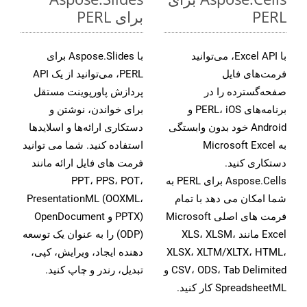
PERL
برای PERL
با Excel API، می‌توانید
با Aspose.Slides برای
فرمت‌های فایل
PERL، می‌توانید از یک API
صفحه‌گسترده را در
پردازش پاورپوینت مستقل
برنامه‌های PERL، iOS و
برای خواندن، نوشتن و
Android خود بدون وابستگی
دستکاری ارائه‌ها و اسلایدها
به Microsoft Excel
استفاده کنید. شما می توانید
دستکاری کنید.
فرمت های فایل ارائه مانند
Aspose.Cells برای PERL به
PPT، PPS، POT،
شما امکان می دهد با تمام
PresentationML (OOXML،
فرمت های اصلی Microsoft
PPTX) و OpenDocument
Excel مانند XLS، XLSM،
(ODP) را به عنوان یک توسعه
XLSX، XLTM/XLTX، HTML،
دهنده ایجاد، ویرایش، کپی،
CSV، ODS، Tab Delimited و
تبدیل، رندر و چاپ کنید.
SpreadsheetML کار کنید.