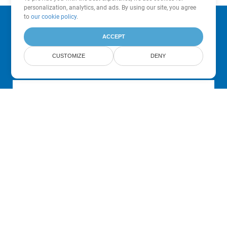
personalization, analytics, and ads. By using our site, you agree
to
our cookie policy
.
Subscribe to Aspose Product Updates
ACCEPT
Get monthly newsletters & offers directly delivered to your
CUSTOMIZE
DENY
mailbox.
Submit