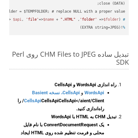
 $folder = $TEMPFOLDER; # replace NULL with a proper value

pi'
=> 
$api
, 
'file'
=>
$name
 + 
".HTML"
 ,
'folder'
 =>
$folder
) ;
 ready_file(
#
!(EXTRA string=JPEG)
%
تبدیل ساده CHM Files to JPEG روی Perl
SDK
راه اندازی WordsApi و CellsApi
WordsApi
و
CellsApi، نسخه Basient
CellsApi
CellsApi
CellsApi</aient/Client/ را
راه‌اندازی کنید.
تبدیل CHM به HTML با WordsApi
یک
ConvertDocumentRequest
با نام فایل
محلی و فرمت تنظیم شده روی HTML ایجاد