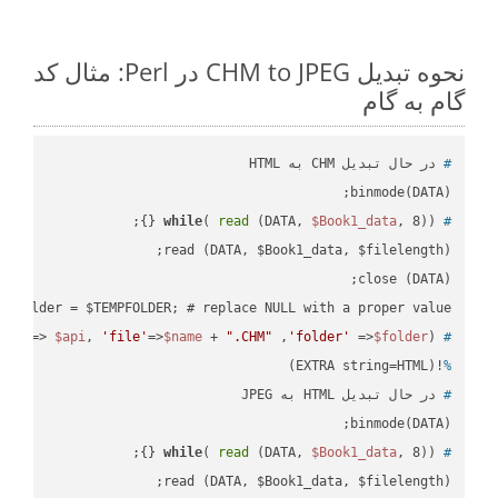
نحوه تبدیل CHM to JPEG در Perl: مثال کد
گام به گام
#
 در حال تبدیل CHM به HTML
binmode(DATA);

while
( 
read
 (DATA, 
$Book1_data
, 8)) {};
#
 $folder = $TEMPFOLDER; # replace NULL with a proper value

api'
=> 
$api
, 
'file'
=>
$name
 + 
".CHM"
 ,
'folder'
 =>
$folder
) ;
 ready_file(
#
!(EXTRA string=HTML)
%
#
 در حال تبدیل HTML به JPEG
binmode(DATA);

while
( 
read
 (DATA, 
$Book1_data
, 8)) {};
#