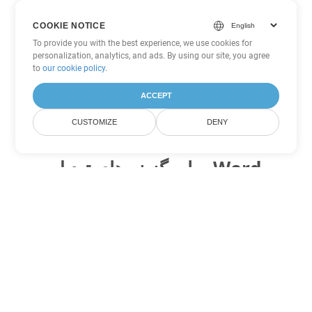
COOKIE NOTICE
To provide you with the best experience, we use cookies for
personalization, analytics, and ads. By using our site, you agree
to
our cookie policy
.
ACCEPT
CUSTOMIZE
DENY
سایر گزینه های تبدیل Word
CHM را به DOC تبدیل کنید
DOC:
Microsoft Word Binary Format
CHM را به DOT تبدیل کنید
DOT:
Microsoft Word Template Files