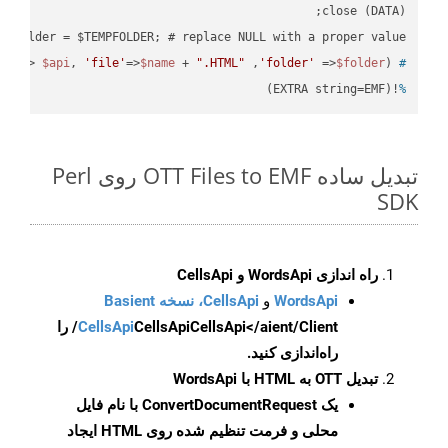
 $folder = $TEMPFOLDER; # replace NULL with a proper value

pi'
=> 
$api
, 
'file'
=>
$name
 + 
".HTML"
 ,
'folder'
 =>
$folder
) ;
 ready_file(
#
!(EXTRA string=EMF)
%
تبدیل ساده OTT Files to EMF روی Perl
SDK
راه اندازی WordsApi و CellsApi
WordsApi
و
CellsApi، نسخه Basient
CellsApi
CellsApi
CellsApi</aient/Client/ را
راه‌اندازی کنید.
تبدیل OTT به HTML با WordsApi
یک
ConvertDocumentRequest
با نام فایل
محلی و فرمت تنظیم شده روی HTML ایجاد