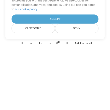
To provide you with the best experience, we use cookies for
personalization, analytics, and ads. By using our site, you agree
to
our cookie policy
.
ACCEPT
CUSTOMIZE
DENY
سایر گزینه های تبدیل Word
OTT را به DOC تبدیل کنید
DOC:
Microsoft Word Binary Format
OTT را به DOT تبدیل کنید
DOT:
Microsoft Word Template Files
OTT را به DOCX تبدیل کنید
DOCX:
Office 2007+ Word Document