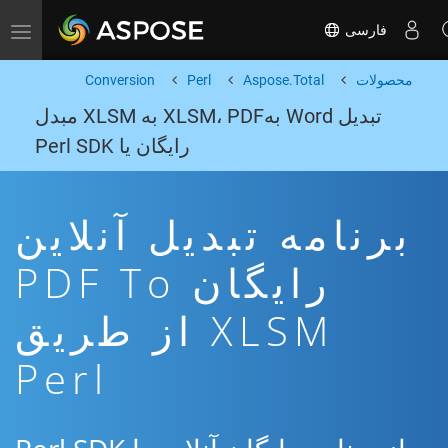
فارسی
Toggle navigation
محصولات
Aspose.Total
Perl
Conversion
تبدیل Word بهXLSM، PDF به XLSM مبدل
رایگان یا Perl SDK
برنامه تبدیل آنلاین
رایگان PDF To
XLSM از طریق
Perl