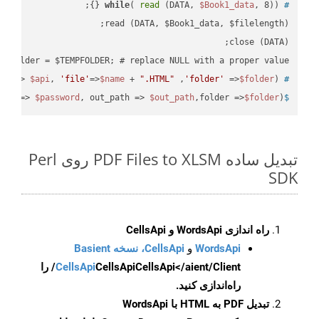
while
( 
read
 (DATA, 
$Book1_data
, 8)) {};
#
 $folder = $TEMPFOLDER; # replace NULL with a proper value

pi'
=> 
$api
, 
'file'
=>
$name
 + 
".HTML"
 ,
'folder'
 =>
$folder
) ;
 ready_file(
#
ord => 
$password
, out_path => 
$out_path
,folder =>
$folder
);
$
تبدیل ساده PDF Files to XLSM روی Perl
SDK
راه اندازی WordsApi و CellsApi
WordsApi
و
CellsApi، نسخه Basient
CellsApi
CellsApi
CellsApi</aient/Client/ را
راه‌اندازی کنید.
تبدیل PDF به HTML با WordsApi