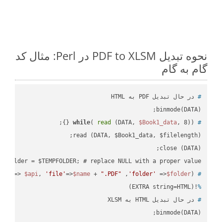
نحوه تبدیل PDF to XLSM در Perl: مثال کد
گام به گام
#
 در حال تبدیل PDF به HTML
binmode(DATA);

while
( 
read
 (DATA, 
$Book1_data
, 8)) {};
#
 $folder = $TEMPFOLDER; # replace NULL with a proper value

api'
=> 
$api
, 
'file'
=>
$name
 + 
".PDF"
 ,
'folder'
 =>
$folder
) ;
 ready_file(
#
!(EXTRA string=HTML)
%
#
 در حال تبدیل HTML به XLSM
binmode(DATA);
