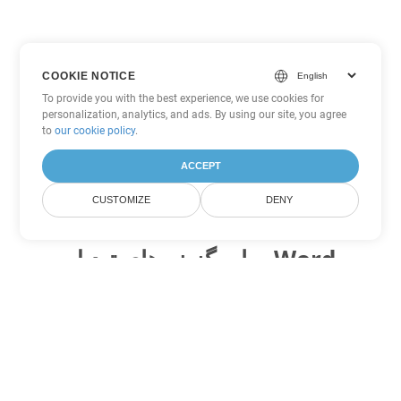
COOKIE NOTICE
To provide you with the best experience, we use cookies for
personalization, analytics, and ads. By using our site, you agree
to
our cookie policy
.
ACCEPT
CUSTOMIZE
DENY
سایر گزینه های تبدیل Word
PDF را به DOC تبدیل کنید
DOC:
Microsoft Word Binary Format
PDF را به DOT تبدیل کنید