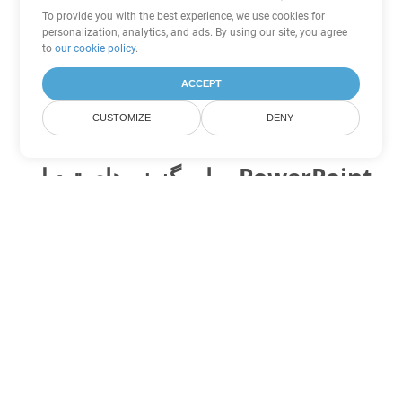
To provide you with the best experience, we use cookies for
personalization, analytics, and ads. By using our site, you agree
to
our cookie policy
.
ACCEPT
CUSTOMIZE
DENY
سایر گزینه های تبدیل PowerPoint
PPT را به DOC تبدیل کنید
DOC:
Microsoft Word Binary Format
PPT را به DOT تبدیل کنید
DOT:
Microsoft Word Template Files
PPT را به DOCX تبدیل کنید
DOCX:
Office 2007+ Word Document