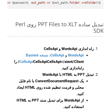
ord =>
 $password, 
out_path =>
 $out_path,
folder =>$folder
);

$result = $api->cells_workbook_put_convert_workbook( 
تبدیل ساده PPT Files to XLT روی Perl
SDK
راه اندازی WordsApi و CellsApi
WordsApi
و
CellsApi، نسخه Basient
CellsApi
CellsApi
CellsApi</aient/Client/ را
راه‌اندازی کنید.
تبدیل PPT به HTML با WordsApi
یک
ConvertDocumentRequest
با نام فایل
محلی و فرمت تنظیم شده روی HTML ایجاد
کنید.
از WordsApi برای تبدیل سند PPT به HTML
استفاده کنید.