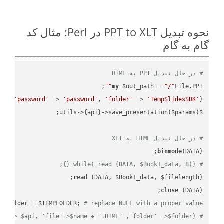
نحوه تبدیل PPT to XLT در Perl: مثال کد
گام به گام
# در حال تبدیل PPT به HTML
;

""
my
 $out_path = 
"/"
File.PPT
th, 
'password'
 => 
'password'
, 
'folder'
 => 
'TempSlidesSDK'
# در حال تبدیل HTML به XLT
binmode
(DATA);

# while( read (DATA, $Book1_data, 8)) {};
read
 (DATA, $Book1_data, $filelength);

close
 (DATA);    

 $folder = $TEMPFOLDER; 
# replace NULL with a proper value
# ready_file('api'=> $api, 'file'=>$name + ".HTML" ,'folder' =>$folder) ;  