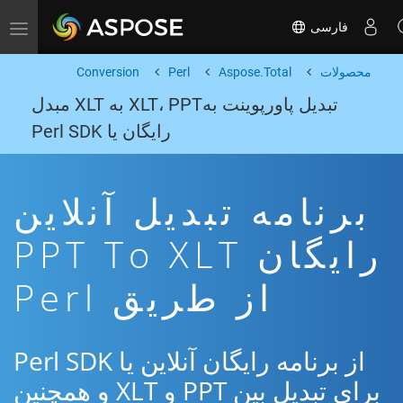
فارسی
Toggle navigation
محصولات
Aspose.Total
Perl
Conversion
تبدیل پاورپوینت بهXLT، PPT به XLT مبدل
رایگان یا Perl SDK
برنامه تبدیل آنلاین
رایگان PPT To XLT
از طریق Perl
از برنامه رایگان آنلاین یا Perl SDK
برای تبدیل بین PPT و XLT و همچنین