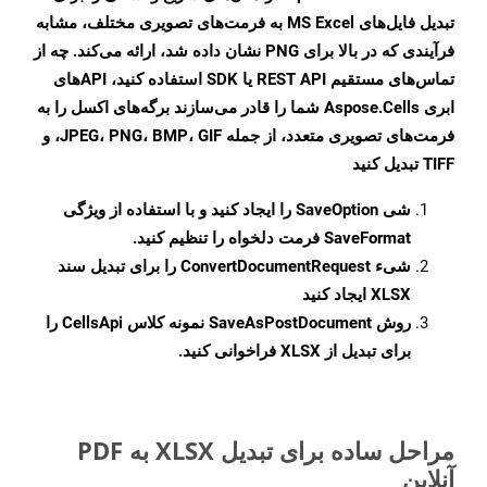
تبدیل فایل‌های MS Excel به فرمت‌های تصویری مختلف، مشابه
فرآیندی که در بالا برای PNG نشان داده شد، ارائه می‌کند. چه از
تماس‌های مستقیم REST API یا SDK استفاده کنید، APIهای
ابری Aspose.Cells شما را قادر می‌سازند برگه‌های اکسل را به
فرمت‌های تصویری متعدد، از جمله JPEG، PNG، BMP، GIF، و
TIFF تبدیل کنید
شی
SaveOption
را ایجاد کنید و با استفاده از ویژگی
SaveFormat
فرمت دلخواه را تنظیم کنید.
شیء
ConvertDocumentRequest
را برای تبدیل سند
XLSX ایجاد کنید
روش
SaveAsPostDocument
نمونه کلاس CellsApi را
برای تبدیل از XLSX فراخوانی کنید.
مراحل ساده برای تبدیل XLSX به PDF
آنلاین