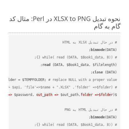
نحوه تبدیل XLSX to PNG در Perl: مثال کد
گام به گام
# در حال تبدیل XLSX به HTML
binmode
(DATA);

# while( read (DATA, $Book1_data, 8)) {};
read
 (DATA, $Book1_data, $filelength);

close
 (DATA);    

 $folder = $TEMPFOLDER; 
# replace NULL with a proper value
# ready_file('api'=> $api, 'file'=>$name + ".XLSX" ,'folder' =>$folder) ;  
ord =>
 $password, 
out_path =>
 $out_path,
folder =>$folder
$result = $api->cells_workbook_put_convert_workbook( 
# در حال تبدیل HTML به PNG
binmode
(DATA);

# while( read (DATA, $Book1_data, 8)) {};