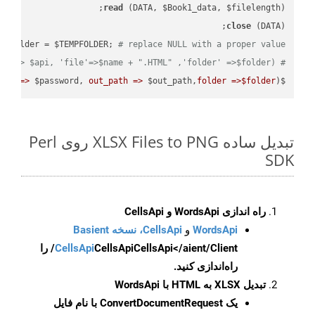
read
 (DATA, $Book1_data, $filelength);

close
 (DATA);    

 $folder = $TEMPFOLDER; 
# replace NULL with a proper value
# ready_file('api'=> $api, 'file'=>$name + ".HTML" ,'folder' =>$folder) ;  
ord =>
 $password, 
out_path =>
 $out_path,
folder =>$folder
);

$result = $api->cells_workbook_put_convert_workbook( 
تبدیل ساده XLSX Files to PNG روی Perl
SDK
راه اندازی WordsApi و CellsApi
WordsApi
و
CellsApi، نسخه Basient
CellsApi
CellsApi
CellsApi</aient/Client/ را
راه‌اندازی کنید.
تبدیل XLSX به HTML با WordsApi
یک
ConvertDocumentRequest
با نام فایل