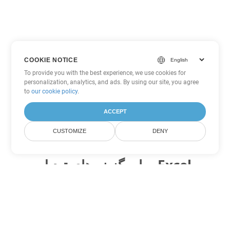
COOKIE NOTICE
To provide you with the best experience, we use cookies for
personalization, analytics, and ads. By using our site, you agree
to
our cookie policy
.
ACCEPT
CUSTOMIZE
DENY
سایر گزینه های تبدیل Excel
XLT را به DOC تبدیل کنید
DOC:
Microsoft Word Binary Format