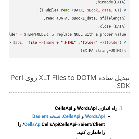
binmode(DATA);

while
( 
read
 (DATA, 
$Book1_data
, 8)) {};
#
 $folder = $TEMPFOLDER; # replace NULL with a proper value

pi'
=> 
$api
, 
'file'
=>
$name
 + 
".HTML"
 ,
'folder'
 =>
$folder
) ;
 ready_file(
#
!(EXTRA string=DOTM)
%
تبدیل ساده XLT Files to DOTM روی Perl
SDK
راه اندازی WordsApi و CellsApi
WordsApi
و
CellsApi، نسخه Basient
CellsApi
CellsApi
CellsApi</aient/Client/ را
راه‌اندازی کنید.