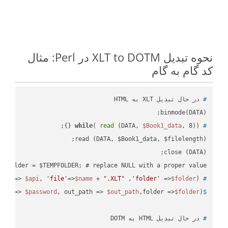
نحوه تبدیل XLT to DOTM در Perl: مثال
کد گام به گام
#
 در حال تبدیل XLT به HTML
binmode(DATA);

while
( 
read
 (DATA, 
$Book1_data
, 8)) {};
#
 $folder = $TEMPFOLDER; # replace NULL with a proper value

api'
=> 
$api
, 
'file'
=>
$name
 + 
".XLT"
 ,
'folder'
 =>
$folder
) ;
 ready_file(
#
ord => 
$password
, out_path => 
$out_path
,folder =>
$folder
);
$
#
 در حال تبدیل HTML به DOTM