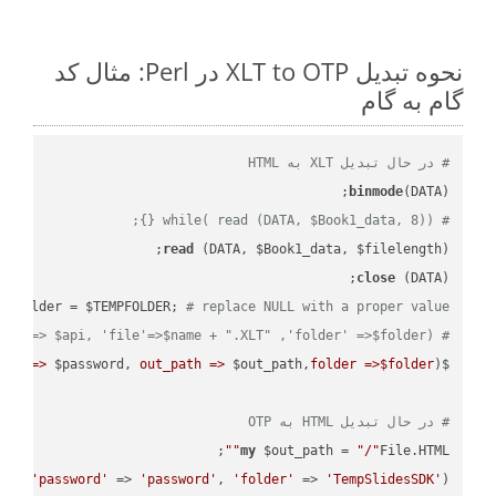
نحوه تبدیل XLT to OTP در Perl: مثال کد
گام به گام
# در حال تبدیل XLT به HTML
binmode
(DATA);

# while( read (DATA, $Book1_data, 8)) {};
read
 (DATA, $Book1_data, $filelength);

close
 (DATA);    

 $folder = $TEMPFOLDER; 
# replace NULL with a proper value
# ready_file('api'=> $api, 'file'=>$name + ".XLT" ,'folder' =>$folder) ;  
ord =>
 $password, 
out_path =>
 $out_path,
folder =>$folder
$result = $api->cells_workbook_put_convert_workbook( 
# در حال تبدیل HTML به OTP
;

""
my
 $out_path = 
"/"
File.HTML
th, 
'password'
 => 
'password'
, 
'folder'
 => 
'TempSlidesSDK'