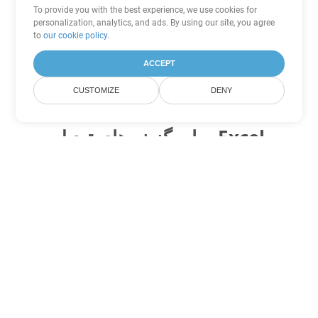
To provide you with the best experience, we use cookies for
personalization, analytics, and ads. By using our site, you agree
to
our cookie policy
.
ACCEPT
CUSTOMIZE
DENY
سایر گزینه های تبدیل Excel
XLT را به DOC تبدیل کنید
DOC:
Microsoft Word Binary Format
XLT را به DOT تبدیل کنید
DOT:
Microsoft Word Template Files
XLT را به DOCX تبدیل کنید
DOCX:
Office 2007+ Word Document