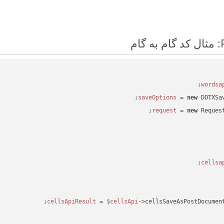
 = 
new
 DOTXSa
 = 
new
 Reques
 = 
$cellsApi
->cellsSaveAsPostDocumen