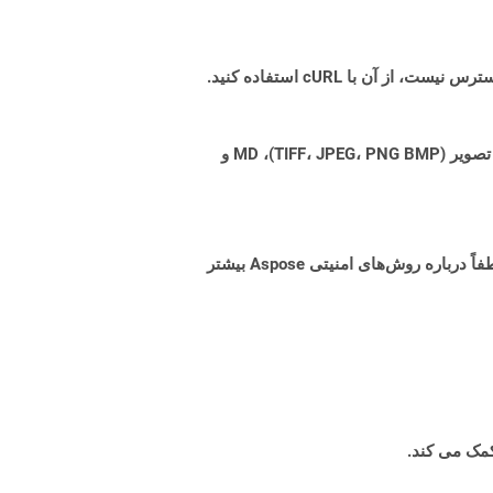
Aspose.Total Cloud می تواند فرمت های فایل را از هر خانواده محصول به هر خانواده محصول دیگری به PDF، DOCX، XPS، تصویر (TIFF، JPEG، PNG BMP)، MD و
البته! Aspose Cloud از سرورهای ابری آمازون EC2 استفاده می کند که امنیت و انعطاف پذیری سرویس را تضمین می کند. لطفاً درباره روش‌های امنیتی Aspose بیشتر