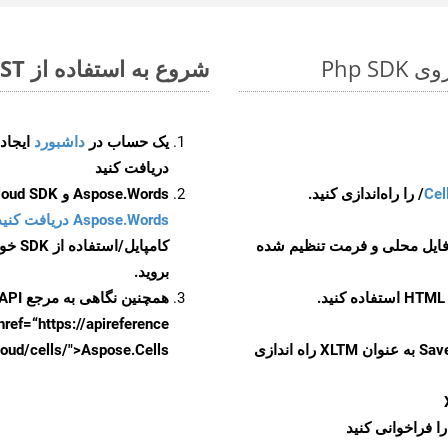
شروع به استفاده از Aspose.Total REST برای DOTX to XLTM کنید
یک حساب در
داشبورد
دریافت کنید
Cel
Aspose.Words و Aspose.Cells Cloud SDK برای کد منبع Php را از
Aspose.Words دریافت کنید مخازن GitHub
 فایل محلی و فرمت تنظیم شده
کامپایل/استفاده از SDK خودتان یا برای گزینه های دانلود جایگزین به
بروید.
همچنین نگاهی به مرجع API مبتنی بر Swagger برای
href=“https://apireference بیندازید. برای اطلاعات بیشتر دربار
را از CellsAPI با SaveFormat به عنوان XLTM راه اندازی
.aspose.cloud/cells/">Aspose.Cells ر
ا فراخوانی کنید