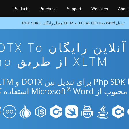
Products
Purchase
Support
Websites
About
تبدیل Word بهXLTM، DOTX به XLTM مبدل رایگان یا PHP SDK
برنامه تبدیل آنلاین رایگان 
XLTM از طریق Php
®
از Microsoft
Word استفاده کنید.