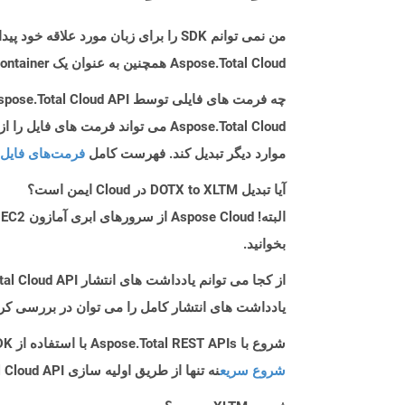
من نمی توانم SDK را برای زبان مورد علاقه خود پیدا کنم. باید چکار کنم؟
Aspose.Total Cloud همچنین به عنوان یک Docker Container در دسترس است. در صورتی که SDK مورد نیاز شما هنوز در دسترس نیست، از آن با cURL استفاده کنید.
چه فرمت های فایلی توسط Aspose.Total Cloud API پشتیبانی می شود؟
موارد دیگر تبدیل کند. فهرست کامل
فرمت‌های فایل 
آیا تبدیل DOTX to XLTM در Cloud ایمن است؟
بخوانید.
از کجا می توانم یادداشت های انتشار Aspose.Total Cloud API را برای Php پیدا کنم؟
یادداشت های انتشار کامل را می توان در بررسی کر
شروع با Aspose.Total REST APIs با استفاده از Php SDK: راهنمای مبتدی
شروع سریع
نه تنها از طریق اولیه سازی Aspose.Total Cloud API راهنمایی می کند، بلکه به نصب کتابخانه های مورد نیاز نیز کمک می کند.