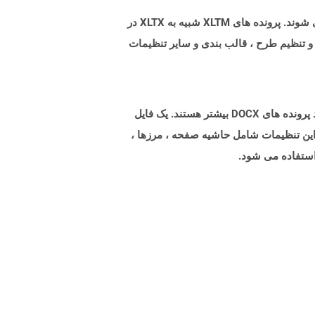
پسوند پرونده XLTM فایلهایی را نشان می دهد که توسط Microsoft Excel به عنوان پرونده های الگوی با قابلیت کلان تولید می شوند. پرونده های XLTM شبیه به XLTX در
ید و تنظیم طرح ، قالب بندی و سایر تنظیمات
پرونده هایی با پسوند dotx پرونده های الگوی ایجاد شده توسط Microsoft Word برای تنظیمات از پیش فرمت شده برای تولید پرونده های DOCX بیشتر هستند. یک فایل
 این تنظیمات شامل حاشیه صفحه ، مرزها ،
استفاده می شود.