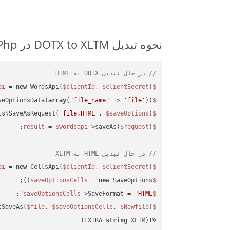
نحوه تبدیل DOTX to XLTM در Php: مثال کد گام به گام
// در حال تبدیل DOTX به HTML
 = 
new
 WordsApi(
$clientId
, 
$clientSecret
);

$wordsapi
veOptionsData(
array
(
"file_name"
 => 
'file'
));

$saveOptions
ts\SaveAsRequest(
'file.HTML'
, 
$saveOptions
);

$request
 = 
$wordsapi
->saveAs(
$request
$result
// در حال تبدیل HTML به XLTM
 = 
new
 CellsApi(
$clientId
, 
$clientSecret
);

$cellsapi
 = 
new
 SaveOptions();

$saveOptionsCells
;

->SaveFormat = 
"HTML"
$saveOptionsCells
tSaveAs(
$file
, 
$saveOptionsCells
, 
$Newfile
$cellsApiResult
string
=XLTM)
%!(EXTRA 