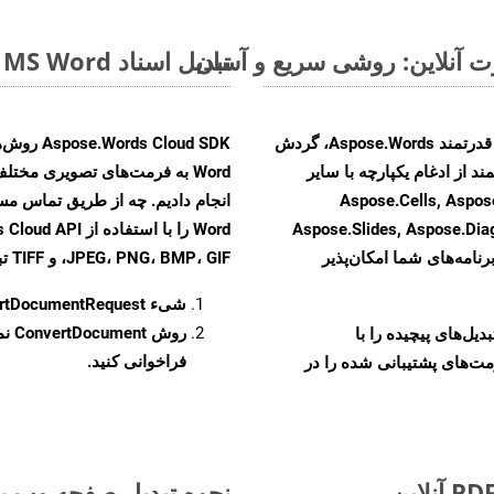
تبدیل اسناد MS Word از DOTX به فرمت‌های تصویری - راهنمای گام به گام
با تبدیل فایل‌های DOTX به HTML با استفاده از API قدرتمند Aspose.Words، گردش
ند از ادغام یکپارچه با سایر
Aspose.Cells, Aspose.PDF, Aspos,
Aspose.Slides, Aspose.Di
رنامه‌های شما امکان‌پذیر
JPEG، PNG، BMP، GIF، و TIFF تبدیل کنید.
شیء
rtDocumentRequest
روش
ConvertDocument
و تبدیل‌های پیچیده را با
فراخوانی کنید.
مت‌های پشتیبانی شده را در
نحوه تبدیل صفحه وب به ف