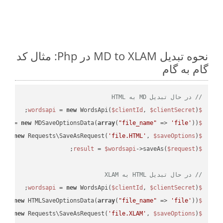
نحوه تبدیل MD to XLAM در Php: مثال کد
گام به گام
// در حال تبدیل MD به HTML
 = 
new
 WordsApi(
$clientId
, 
$clientSecret
);

$wordsapi
 = 
new
 MDSaveOptionsData(
array
(
"file_name"
 => 
'file'
));

$saveOptions
 = 
new
 Requests\SaveAsRequest(
'file.HTML'
, 
$saveOptions
);

$request
 = 
$wordsapi
->saveAs(
$request
$result
// در حال تبدیل HTML به XLAM
 = 
new
 WordsApi(
$clientId
, 
$clientSecret
);

$wordsapi
 = 
new
 HTMLSaveOptionsData(
array
(
"file_name"
 => 
'file'
));

$saveOptions
 = 
new
 Requests\SaveAsRequest(
'file.XLAM'
, 
$saveOptions
);

$request