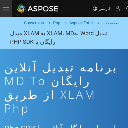
فارسی
Toggle navigation
محصولات
Aspose.Total
Php
Conversion
تبدیل Word بهXLAM، MD به XLAM مبدل
رایگان یا PHP SDK
برنامه تبدیل آنلاین
رایگان MD To
XLAM از طریق
Php