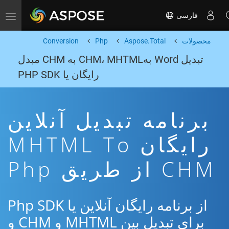
فارسی
Toggle navigation
محصولات
Aspose.Total
Php
Conversion
تبدیل Word بهCHM، MHTML به CHM مبدل
رایگان یا PHP SDK
برنامه تبدیل آنلاین
رایگان MHTML To
CHM از طریق Php
از برنامه رایگان آنلاین یا Php SDK
برای تبدیل بین MHTML و CHM و