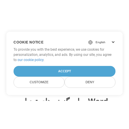
COOKIE NOTICE
To provide you with the best experience, we use cookies for
personalization, analytics, and ads. By using our site, you agree
to
our cookie policy
.
ACCEPT
CUSTOMIZE
DENY
سایر گزینه های تبدیل Word
MHTML را به DOC تبدیل کنید
DOC:
Microsoft Word Binary Format