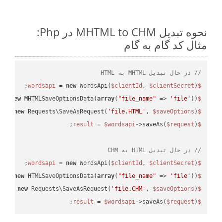
نحوه تبدیل MHTML to CHM در Php:
مثال کد گام به گام
// در حال تبدیل MHTML به HTML
 = 
new
 WordsApi(
$clientId
, 
$clientSecret
);

$wordsapi
 = 
new
 MHTMLSaveOptionsData(
array
(
"file_name"
 => 
'file'
));

$saveOptions
 = 
new
 Requests\SaveAsRequest(
'file.HTML'
, 
$saveOptions
);

$request
 = 
$wordsapi
->saveAs(
$request
$result
// در حال تبدیل HTML به CHM
 = 
new
 WordsApi(
$clientId
, 
$clientSecret
);

$wordsapi
 = 
new
 HTMLSaveOptionsData(
array
(
"file_name"
 => 
'file'
));

$saveOptions
 = 
new
 Requests\SaveAsRequest(
'file.CHM'
, 
$saveOptions
);

$request
 = 
$wordsapi
->saveAs(
$request
);

$result