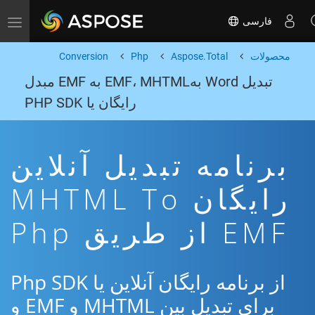
فارسی
Toggle navigation
محصولات
Aspose.Total
Php
Conversion
تبدیل Word بهEMF، MHTML به EMF مبدل
رایگان یا PHP SDK
برنامه تبدیل آنلاین
رایگان MHTML To
EMF از طریق Php
از برنامه رایگان آنلاین یا Php SDK
برای تبدیل بین MHTML و EMF و