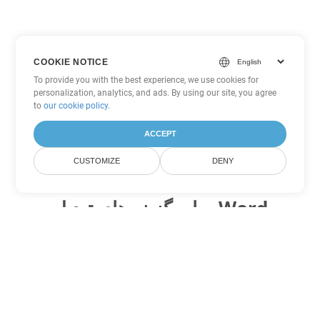
COOKIE NOTICE
To provide you with the best experience, we use cookies for
personalization, analytics, and ads. By using our site, you agree
to
our cookie policy
.
ACCEPT
CUSTOMIZE
DENY
سایر گزینه های تبدیل Word
MHTML را به DOC تبدیل کنید
DOC:
Microsoft Word Binary Format
MHTML را به DOT تبدیل کنید