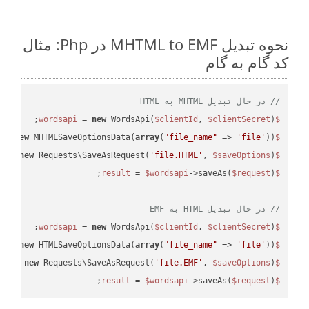
نحوه تبدیل MHTML to EMF در Php: مثال
کد گام به گام
// در حال تبدیل MHTML به HTML
 = 
new
 WordsApi(
$clientId
, 
$clientSecret
);

$wordsapi
 = 
new
 MHTMLSaveOptionsData(
array
(
"file_name"
 => 
'file'
));

$saveOptions
 = 
new
 Requests\SaveAsRequest(
'file.HTML'
, 
$saveOptions
);

$request
 = 
$wordsapi
->saveAs(
$request
$result
// در حال تبدیل HTML به EMF
 = 
new
 WordsApi(
$clientId
, 
$clientSecret
);

$wordsapi
 = 
new
 HTMLSaveOptionsData(
array
(
"file_name"
 => 
'file'
));

$saveOptions
 = 
new
 Requests\SaveAsRequest(
'file.EMF'
, 
$saveOptions
);

$request
 = 
$wordsapi
->saveAs(
$request
);

$result