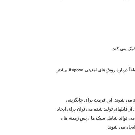
البته! Aspose Cloud از سرورهای ابری آمازون EC2 استفاده می کند که امنیت و انعطاف پذیری سرویس را تضمین می کند. لطفاً درباره روش‌های امنیتی Aspose بیشتر
رائه الگوی پاورپوینت مایکروسافت است که با Microsoft PowerPoint 2007 و بالاتر ایجاد می شوند. این فرمت برای جایگزینی
اخته شده است ایجاد شده و با PowerPoint 97-2003 پشتیبانی می شود. از فایلهای تولید شده می توان برای ایجاد
 می تواند شامل سبک ها ، پس زمینه ها ،
ایجاد می شوند.