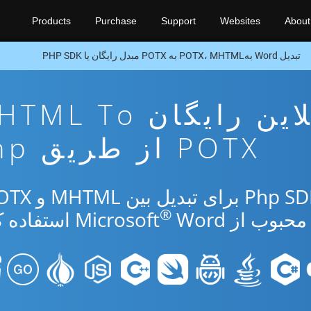
Products
Purchase
Support
Websites
About
تبدیل Word بهPOTX، MHTML به POTX مبدل رایگان یا PHP SDK
برنامه تبدیل آنلاین رایگان To
POTX از طریق Php
®
از Microsoft
Word استفاده کنید.