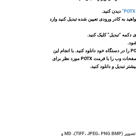
دیدن کنید.
اهید به کادر ورودی تعیین شده تبدیل کنید وارد
 دکمه “تبدیل” کلیک کنید.
شود.
پس از اتمام تبدیل، فایل POTX را در دستگاه خود دانلود کنید. با انجام این
مراحل می توانید به راحتی صفحات وب را با فرمت POTX مورد نظر برای
تر تبدیل و دانلود کنید.
Aspose.Total Cloud می تواند فرمت های فایل را از هر خانواده محصول به هر خانواده محصول دیگری به PDF، DOCX، XPS، تصویر (TIFF، JPEG، PNG BMP)، MD و