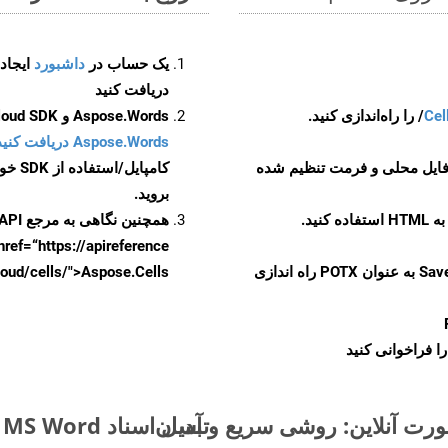
یک حساب در
داشبورد
دریافت کنید
Cel
Aspose.Words و Aspose.Cells Cloud SDK برای کد منبع Php را از
Aspose.Words دریافت کنید مخازن GitHub
 فایل محلی و فرمت تنظیم شده
کامپایل/استفاده از SDK خودتان یا برای گزینه های دانلود جایگزین به
بروید.
همچنین نگاهی به مرجع API مبتنی بر Swagger برای
href=“https://apireference بیندازید. برای اطلاعات بیشتر دربار
را از CellsAPI با SaveFormat به عنوان POTX راه اندازی
.aspose.cloud/cells/">Aspose.Cells ر
ا فراخوانی کنید
تبدیل اسناد MS Word از MHTML به فرمت‌های تصویری - راهنمای گام به گام