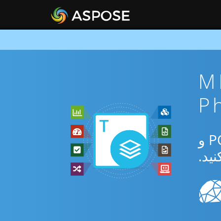
MHTML 
از برنامه رایگان آنلاین یا Php SDK برای تبدیل بین MHTML و POTX و