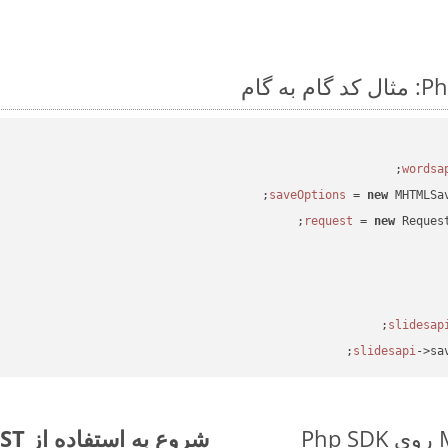
 = 
new
 MHTMLSa
 = 
new
 Reques
->sa
شروع به استفاده از Aspose.Total REST برای MHTML to POTX کنید