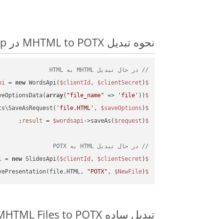
نحوه تبدیل MHTML to POTX در Php: مثال کد گام به گام
// در حال تبدیل MHTML به HTML
 = 
new
 WordsApi(
$clientId
, 
$clientSecret
);

$wordsapi
veOptionsData(
array
(
"file_name"
 => 
'file'
));

$saveOptions
ts\SaveAsRequest(
'file.HTML'
, 
$saveOptions
);

$request
 = 
$wordsapi
->saveAs(
$request
$result
// در حال تبدیل HTML به POTX
 = 
new
 SlidesApi(
$clientId
, 
$clientSecret
);

$slidesapi
vePresentation(file.HTML, 
"POTX"
, 
$NewFile
);

$slidesapi
تبدیل ساده MHTML Files to POTX روی Php SDK