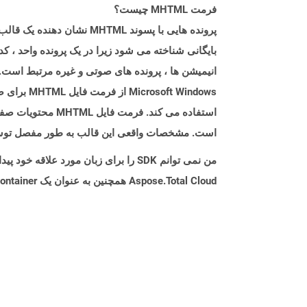
فرمت MHTML چیست؟
پرونده هایی با پسوند TML
t Windows
است. مشخصات واقعی این قالب به طور مفصل توسط RFC 2557 شرح داده شده
من نمی توانم SDK را برای زبان مورد علاقه خود پیدا کنم. باید چکار کنم؟
Aspose.Total Cloud همچنین به عنوان یک Docker Container در دسترس است. در صورتی که SDK مورد نیاز شما هنوز در دسترس نیست، از آن با cURL استفاده کنید.