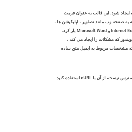
 مختلف ایجاد شود. این قالب به عنوان فرمت
ع شامل هر چیزی است که به صفحه وب مانند تصاویر ، اپلیکیشن ها ،
انیمیشن ها ، پرونده های صوتی و غیره مرتبط است. پرونده های MHTML را می توان در انواع برنامه های مختلف مانند Internet Explorer و Microsoft Word باز کرد.
رنامه در ویندوز که مشکلات را ایجاد می کند ،
 مشخصات تعریف شده در پیام/RFC822 را رمزگذاری می کند که مشخصات مربوط به ایمیل متن ساده