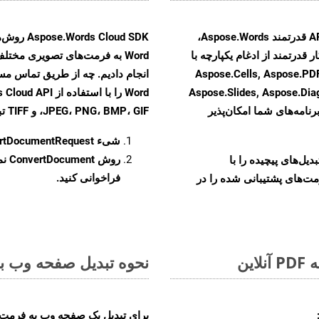
با تبدیل فایل‌های MHTML به HTML با استفاده از API قدرتمند Aspose.Words،
 قدرتمند از ادغام یکپارچه با
نند Aspose.Cells, Aspose.PDF, Aspose.Email,
Aspose.Slides, Aspose.Di
رنامه‌های شما امکان‌پذیر
JPEG، PNG، BMP، GIF، و TIFF تبدیل کنید.
شیء
rtDocumentRequest
روش
ConvertDocument
و تبدیل‌های پیچیده را با
فراخوانی کنید.
مت‌های پشتیبانی شده را در
نحوه تبدیل صفحه وب به ف
برای تبدیل یک صفحه وب به فرمت POTX، مراحل زیر را دنبال کنید