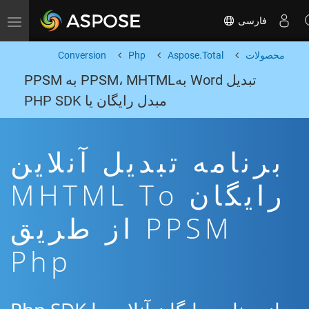
فارسی
Toggle navigation
محصولات
Aspose.Total
Php
Conversion
تبدیل Word بهPPSM، MHTML به PPSM
مبدل رایگان یا PHP SDK
برنامه تبدیل آنلاین
رایگان MHTML To
PPSM از طریق
Php