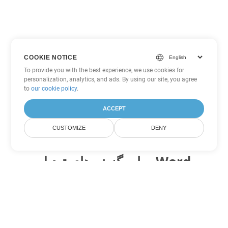
COOKIE NOTICE
To provide you with the best experience, we use cookies for
personalization, analytics, and ads. By using our site, you agree
to
our cookie policy
.
ACCEPT
CUSTOMIZE
DENY
سایر گزینه های تبدیل Word
MHTML را به DOC تبدیل کنید
DOC:
Microsoft Word Binary Format