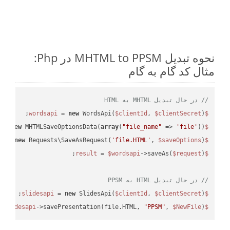
نحوه تبدیل MHTML to PPSM در Php:
مثال کد گام به گام
// در حال تبدیل MHTML به HTML
 = 
new
 WordsApi(
$clientId
, 
$clientSecret
);

$wordsapi
 = 
new
 MHTMLSaveOptionsData(
array
(
"file_name"
 => 
'file'
));

$saveOptions
 = 
new
 Requests\SaveAsRequest(
'file.HTML'
, 
$saveOptions
);

$request
 = 
$wordsapi
->saveAs(
$request
$result
// در حال تبدیل HTML به PPSM
 = 
new
 SlidesApi(
$clientId
, 
$clientSecret
);

$slidesapi
->savePresentation(file.HTML, 
"PPSM"
, 
$NewFile
);

$slidesapi