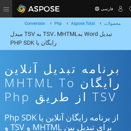
فارسی
Toggle navigation
محصولات
Aspose.Total
Php
Conversion
تبدیل Word بهTSV، MHTML به TSV مبدل
رایگان یا PHP SDK
برنامه تبدیل آنلاین
رایگان MHTML To
TSV از طریق Php
از برنامه رایگان آنلاین یا Php SDK
برای تبدیل بین MHTML و TSV و