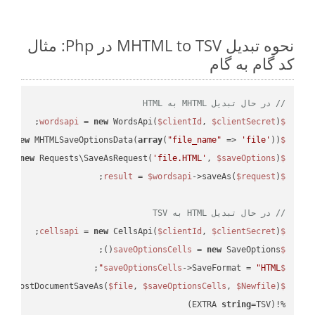
نحوه تبدیل MHTML to TSV در Php: مثال
کد گام به گام
// در حال تبدیل MHTML به HTML
 = 
new
 WordsApi(
$clientId
, 
$clientSecret
);

$wordsapi
 = 
new
 MHTMLSaveOptionsData(
array
(
"file_name"
 => 
'file'
));

$saveOptions
 = 
new
 Requests\SaveAsRequest(
'file.HTML'
, 
$saveOptions
);

$request
 = 
$wordsapi
->saveAs(
$request
$result
// در حال تبدیل HTML به TSV
 = 
new
 CellsApi(
$clientId
, 
$clientSecret
);

$cellsapi
 = 
new
 SaveOptions();

$saveOptionsCells
;

->SaveFormat = 
"HTML"
$saveOptionsCells
eAsPostDocumentSaveAs(
$file
, 
$saveOptionsCells
, 
$Newfile
$cellsApiResult
string
=TSV)
%!(EXTRA 