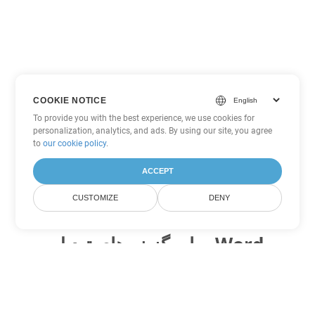
COOKIE NOTICE
To provide you with the best experience, we use cookies for
personalization, analytics, and ads. By using our site, you agree
to
our cookie policy
.
ACCEPT
CUSTOMIZE
DENY
سایر گزینه های تبدیل Word
MHTML را به DOC تبدیل کنید
DOC:
Microsoft Word Binary Format