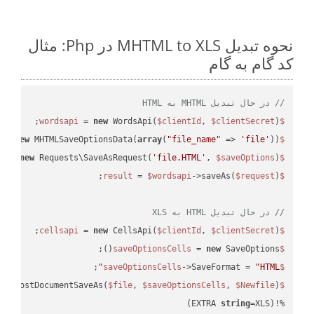
نحوه تبدیل MHTML to XLS در Php: مثال
کد گام به گام
// در حال تبدیل MHTML به HTML
 = 
new
 WordsApi(
$clientId
, 
$clientSecret
);

$wordsapi
 = 
new
 MHTMLSaveOptionsData(
array
(
"file_name"
 => 
'file'
));

$saveOptions
 = 
new
 Requests\SaveAsRequest(
'file.HTML'
, 
$saveOptions
);

$request
 = 
$wordsapi
->saveAs(
$request
$result
// در حال تبدیل HTML به XLS
 = 
new
 CellsApi(
$clientId
, 
$clientSecret
);

$cellsapi
 = 
new
 SaveOptions();

$saveOptionsCells
;

->SaveFormat = 
"HTML"
$saveOptionsCells
eAsPostDocumentSaveAs(
$file
, 
$saveOptionsCells
, 
$Newfile
$cellsApiResult
string
=XLS)
%!(EXTRA 