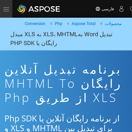
فارسی
Toggle navigation
محصولات
Aspose.Total
Php
Conversion
تبدیل Word بهXLS، MHTML به XLS مبدل
رایگان یا PHP SDK
برنامه تبدیل آنلاین
رایگان MHTML To
XLS از طریق Php
از برنامه رایگان آنلاین یا Php SDK
برای تبدیل بین MHTML و XLS و