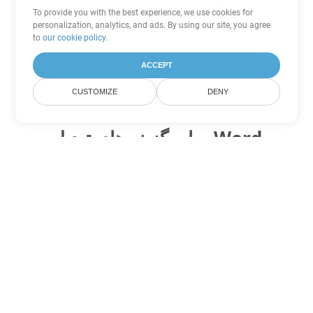
To provide you with the best experience, we use cookies for
personalization, analytics, and ads. By using our site, you agree
to
our cookie policy
.
ACCEPT
CUSTOMIZE
DENY
سایر گزینه های تبدیل Word
MHTML را به DOC تبدیل کنید
DOC:
Microsoft Word Binary Format
MHTML را به DOT تبدیل کنید
DOT:
Microsoft Word Template Files
MHTML را به DOCX تبدیل کنید
DOCX:
Office 2007+ Word Document