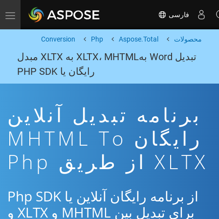
فارسی
Toggle navigation
محصولات
Aspose.Total
Php
Conversion
تبدیل Word بهXLTX، MHTML به XLTX مبدل
رایگان یا PHP SDK
برنامه تبدیل آنلاین
رایگان MHTML To
XLTX از طریق Php
از برنامه رایگان آنلاین یا Php SDK
برای تبدیل بین MHTML و XLTX و