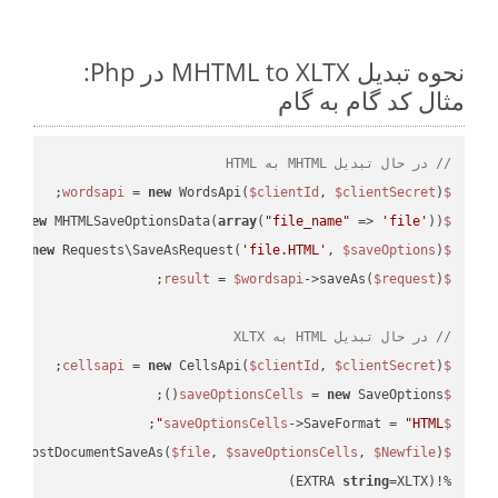
نحوه تبدیل MHTML to XLTX در Php:
مثال کد گام به گام
// در حال تبدیل MHTML به HTML
 = 
new
 WordsApi(
$clientId
, 
$clientSecret
);

$wordsapi
 = 
new
 MHTMLSaveOptionsData(
array
(
"file_name"
 => 
'file'
));

$saveOptions
 = 
new
 Requests\SaveAsRequest(
'file.HTML'
, 
$saveOptions
);

$request
 = 
$wordsapi
->saveAs(
$request
$result
// در حال تبدیل HTML به XLTX
 = 
new
 CellsApi(
$clientId
, 
$clientSecret
);

$cellsapi
 = 
new
 SaveOptions();

$saveOptionsCells
;

->SaveFormat = 
"HTML"
$saveOptionsCells
eAsPostDocumentSaveAs(
$file
, 
$saveOptionsCells
, 
$Newfile
$cellsApiResult
string
=XLTX)
%!(EXTRA 