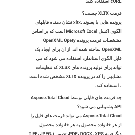
cURL استفاده کنید.
فرمت XLTX چیست؟
پرونده هایی با پسوند .xltx نشان دهنده فایلهای
الگوی اکسل Microsoft Excel است که بر اساس
مشخصات فرمت پرونده OpenXML Opety
OpenXML ساخته شده اند. از آن برای ایجاد یک
فایل الگوی استاندارد استفاده می شود که می
تواند برای تولید پرونده های XLSX که تنظیمات
مشابهی را که در پرونده XLTX مشخص شده است
، استفاده کند.
چه فرمت های فایلی توسط Aspose.Total Cloud
API پشتیبانی می شود؟
Aspose.Total Cloud می تواند فرمت های فایل را
از هر خانواده محصول به هر خانواده محصول
دیگری به PDF، DOCX، XPS، تصویر (TIFF، JPEG،