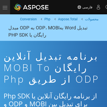
فارسی
Toggle navigation
محصولات
Aspose.Total
Php
Conversion
تبدیل Word بهODP، MOBI به ODP مبدل
رایگان یا PHP SDK
برنامه تبدیل آنلاین
رایگان MOBI To
ODP از طریق Php
از برنامه رایگان آنلاین یا Php SDK
برای تبدیل بین MOBI و ODP و