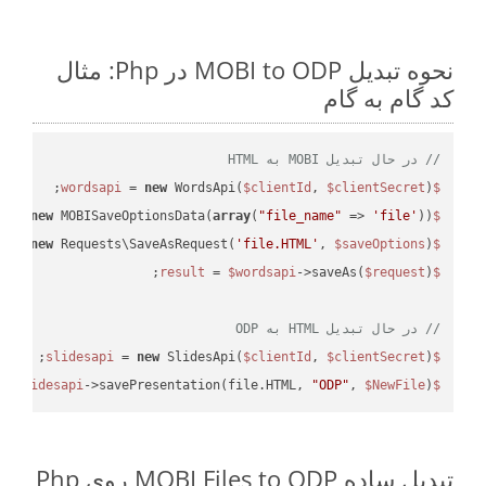
نحوه تبدیل MOBI to ODP در Php: مثال
کد گام به گام
// در حال تبدیل MOBI به HTML
 = 
new
 WordsApi(
$clientId
, 
$clientSecret
);

$wordsapi
 = 
new
 MOBISaveOptionsData(
array
(
"file_name"
 => 
'file'
));

$saveOptions
 = 
new
 Requests\SaveAsRequest(
'file.HTML'
, 
$saveOptions
);

$request
 = 
$wordsapi
->saveAs(
$request
$result
// در حال تبدیل HTML به ODP
 = 
new
 SlidesApi(
$clientId
, 
$clientSecret
);

$slidesapi
->savePresentation(file.HTML, 
"ODP"
, 
$NewFile
);

$slidesapi
تبدیل ساده MOBI Files to ODP روی Php