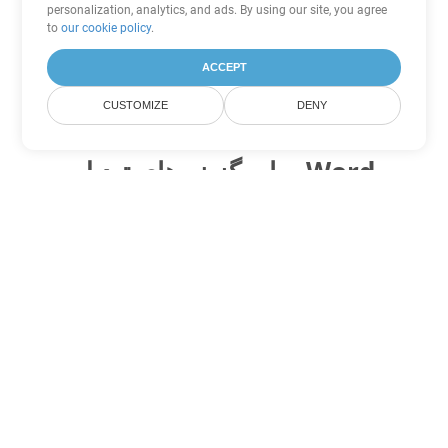
personalization, analytics, and ads. By using our site, you agree
to
our cookie policy
.
ACCEPT
CUSTOMIZE
DENY
سایر گزینه های تبدیل Word
MOBI را به DOC تبدیل کنید
DOC:
Microsoft Word Binary Format
MOBI را به DOT تبدیل کنید
DOT:
Microsoft Word Template Files
MOBI را به DOCX تبدیل کنید
DOCX:
Office 2007+ Word Document