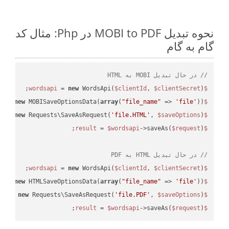
نحوه تبدیل MOBI to PDF در Php: مثال کد
گام به گام
// در حال تبدیل MOBI به HTML
 = 
new
 WordsApi(
$clientId
, 
$clientSecret
);

$wordsapi
 = 
new
 MOBISaveOptionsData(
array
(
"file_name"
 => 
'file'
));

$saveOptions
 = 
new
 Requests\SaveAsRequest(
'file.HTML'
, 
$saveOptions
);

$request
 = 
$wordsapi
->saveAs(
$request
$result
// در حال تبدیل HTML به PDF
 = 
new
 WordsApi(
$clientId
, 
$clientSecret
);

$wordsapi
 = 
new
 HTMLSaveOptionsData(
array
(
"file_name"
 => 
'file'
));

$saveOptions
 = 
new
 Requests\SaveAsRequest(
'file.PDF'
, 
$saveOptions
);

$request
 = 
$wordsapi
->saveAs(
$request
);

$result