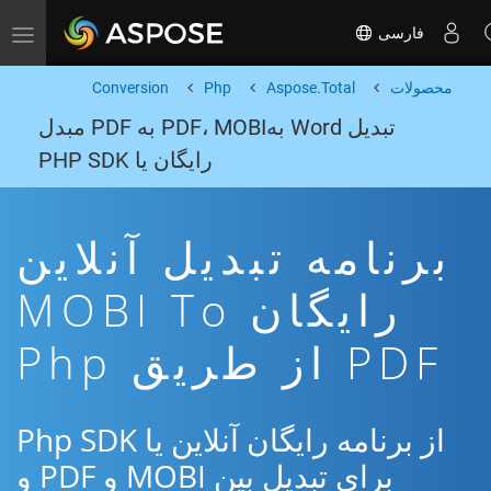
فارسی
Toggle navigation
محصولات
Aspose.Total
Php
Conversion
تبدیل Word بهPDF، MOBI به PDF مبدل
رایگان یا PHP SDK
برنامه تبدیل آنلاین
رایگان MOBI To
PDF از طریق Php
از برنامه رایگان آنلاین یا Php SDK
برای تبدیل بین MOBI و PDF و