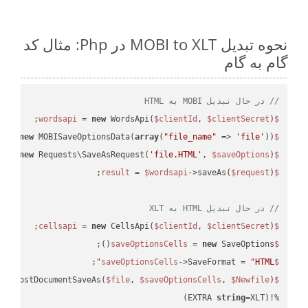
نحوه تبدیل MOBI to XLT در Php: مثال کد
گام به گام
// در حال تبدیل MOBI به HTML
 = 
new
 WordsApi(
$clientId
, 
$clientSecret
);

$wordsapi
 = 
new
 MOBISaveOptionsData(
array
(
"file_name"
 => 
'file'
));

$saveOptions
 = 
new
 Requests\SaveAsRequest(
'file.HTML'
, 
$saveOptions
);

$request
 = 
$wordsapi
->saveAs(
$request
$result
// در حال تبدیل HTML به XLT
 = 
new
 CellsApi(
$clientId
, 
$clientSecret
);

$cellsapi
 = 
new
 SaveOptions();

$saveOptionsCells
;

->SaveFormat = 
"HTML"
$saveOptionsCells
eAsPostDocumentSaveAs(
$file
, 
$saveOptionsCells
, 
$Newfile
$cellsApiResult
string
=XLT)
%!(EXTRA 