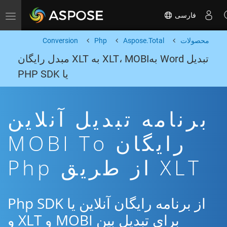
فارسی
Toggle navigation
محصولات
Aspose.Total
Php
Conversion
تبدیل Word بهXLT، MOBI به XLT مبدل رایگان
یا PHP SDK
برنامه تبدیل آنلاین
رایگان MOBI To
XLT از طریق Php
از برنامه رایگان آنلاین یا Php SDK
برای تبدیل بین MOBI و XLT و