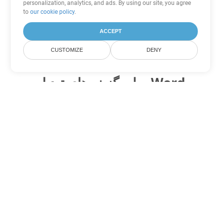
personalization, analytics, and ads. By using our site, you agree
to
our cookie policy
.
ACCEPT
CUSTOMIZE
DENY
سایر گزینه های تبدیل Word
MOBI را به DOC تبدیل کنید
DOC:
Microsoft Word Binary Format
MOBI را به DOT تبدیل کنید
DOT:
Microsoft Word Template Files
MOBI را به DOCX تبدیل کنید
DOCX:
Office 2007+ Word Document