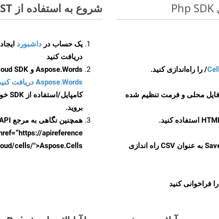
شروع به استفاده از Aspose.Total REST برای ODP to CSV کنید
یک حساب در
داشبورد
دریافت کنید
Cel
Aspose.Words و Aspose.Cells Cloud SDK برای کد منبع Php را از
Aspose.Words دریافت کنید مخازن GitHub
 فایل محلی و فرمت تنظیم شده
کامپایل/استفاده از SDK خودتان یا برای گزینه های دانلود جایگزین به
بروید.
همچنین نگاهی به مرجع API مبتنی بر Swagger برای
href=“https://apireference بیندازید. برای اطلاعات بیشتر دربار
را از CellsAPI با SaveFormat به عنوان CSV راه اندازی
.aspose.cloud/cells/">Aspose.Cells ر
ا فراخوانی کنید