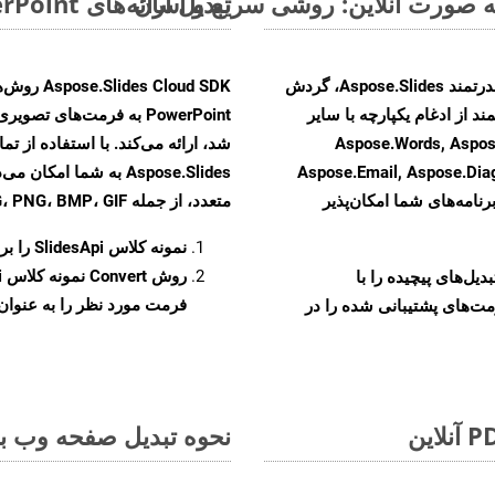
تبدیل ارائه‌های MS PowerPoint از ODP به فرمت‌های تصویری - راهنمای گام به گام
با تبدیل فایل‌های ODP به HTML با استفاده از API قدرتمند Aspose.Slides، گردش
ند از ادغام یکپارچه با سایر
Aspose.Words, Aspose.Cells, Aspo,
Aspose.Email, Aspose.Di
Aspose.Slides به شما 
رنامه‌های شما امکان‌پذیر
متعدد، از جمله JPEG، PNG، BMP، GIF، و TIFF تبدیل کنید.
نمونه کلاس
SlidesApi
را برای ت
روش
Convert
و تبدیل‌های پیچیده را با
فرمت مورد نظر را به عنوان پ
مت‌های پشتیبانی شده را در
نحوه تبدیل صفحه وب به 