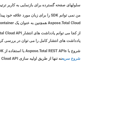
سلولهای صفحه گسترده برای بازنمایی به کاربر ترت
من نمی توانم SDK را برای زبان مورد علاقه خود پیدا کنم. باید چکار کنم؟
Aspose.Total Cloud همچنین به عنوان یک Docker Container در دسترس است. در صورتی که SDK مورد نیاز شما هنوز در دسترس نیست، از آن با cURL استفاده کنید.
از کجا می توانم یادداشت های انتشار Aspose.Total Cloud API را برای Php پیدا کنم؟
یادداشت های انتشار کامل را می توان در بررسی کر
شروع با Aspose.Total REST APIs با استفاده از Php SDK: راهنمای مبتدی
شروع سریع
نه تنها از طریق اولیه سازی Aspose.Total Cloud API راهنمایی می کند، بلکه به نصب کتابخانه های مورد نیاز نیز کمک می کند.