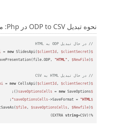
نحوه تبدیل ODP to CSV در Php: مثال کد گام به گام
// در حال تبدیل ODP به HTML
 = 
new
 SlidesApi(
$clientId
, 
$clientSecret
);

$slidesapi
avePresentation(file.ODP, 
"HTML"
, 
$NewFile
$slidesapi
// در حال تبدیل HTML به CSV
 = 
new
 CellsApi(
$clientId
, 
$clientSecret
);

$cellsapi
 = 
new
 SaveOptions();

$saveOptionsCells
;

->SaveFormat = 
"HTML"
$saveOptionsCells
tSaveAs(
$file
, 
$saveOptionsCells
, 
$Newfile
$cellsApiResult
string
=CSV)
%!(EXTRA 