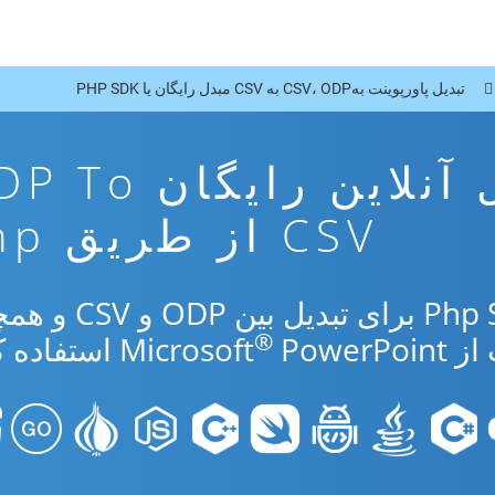
تبدیل پاورپوینت بهCSV، ODP به CSV مبدل رایگان یا PHP SDK
برنامه تبدیل آنلاین رایگا
CSV از طریق Php
از برنامه رایگان آنلاین یا Php SDK برای ت
®
Micr
PowerPoint استفاده کنید.