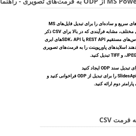
Aspose.Slides Cloud SDK روش‌های سریع و ساده‌ای را برای تبدیل فایل‌های MS
PowerPoint به فرمت‌های تصویری مختلف، مشابه فرآیندی که در بالا برای CSV ذکر
شد، ارائه می‌کند. با استفاده از تماس‌های مستقیم REST API یا SDK، APIهای ابری
امکان می‌دهند اسلایدهای پاورپوینت را به فرمت‌های تصویری
بدیل سند ODP ایجاد کنید
نمونه کلاس SlidesApi را برای تبدیل از ODP فراخوانی کنید و
ارامتر دوم ارائه کنید.
فرمت CSV