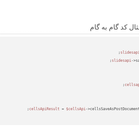
->s
 = 
$cellsApi
->cellsSaveAsPostDocumen