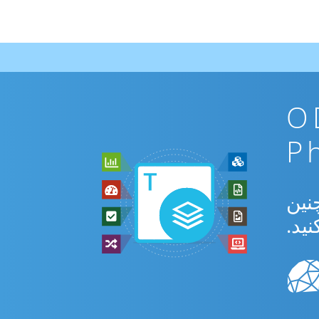
ن ODP To
بدیل بین ODP و CSV و همچنین