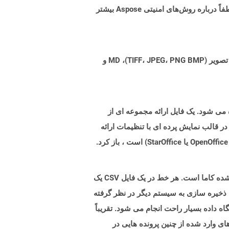
البته! Aspose Cloud از سرورهای ابری آمازون EC2 استفاده می کند که امنیت و انعطاف پذیری سرویس را تضمین می کند. لطفاً درباره روش‌های امنیتی Aspose بیشتر
Aspose.Total Cloud می تواند فرمت های فایل را از هر خانواده محصول به هر خانواده محصول دیگری به PDF، DOCX، XPS، تصویر (TIFF، JPEG، PNG BMP)، MD و
شان دهنده فرمت فایل ارائه است که توسط OpenOffice.org در استاندارد OASISOPEN استفاده می شود. یک فایل ارائه مجموعه ای از
در قالب نمایش پرده ای با تنظیمات ارائه
پرونده های با .CSV (مقادیر جدا شده کاما) پسوند فایلهای متنی ساده را نشان می دهد که حاوی سوابق داده ها با مقادیر جدا شده کاما است. هر خط در یک فایل CSV یک
 ذخیره سازی به سیستم دیگر در نظر گرفته
اه داده بسیار راحت انجام می شود. تقریباً
وانند CSV را بدون تلاش زیاد وارد کنند. داده های وارد شده از چنین پرونده هایی در