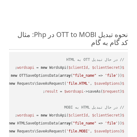
نحوه تبدیل OTT to MOBI در Php: مثال
کد گام به گام
// در حال تبدیل OTT به HTML
 = 
new
 WordsApi(
$clientId
, 
$clientSecret
);

$wordsapi
 = 
new
 OTTSaveOptionsData(
array
(
"file_name"
 => 
'file'
));

$saveOptions
 = 
new
 Requests\SaveAsRequest(
'file.HTML'
, 
$saveOptions
);

$request
 = 
$wordsapi
->saveAs(
$request
$result
// در حال تبدیل HTML به MOBI
 = 
new
 WordsApi(
$clientId
, 
$clientSecret
);

$wordsapi
 = 
new
 HTMLSaveOptionsData(
array
(
"file_name"
 => 
'file'
));

$saveOptions
 = 
new
 Requests\SaveAsRequest(
'file.MOBI'
, 
$saveOptions
);

$request