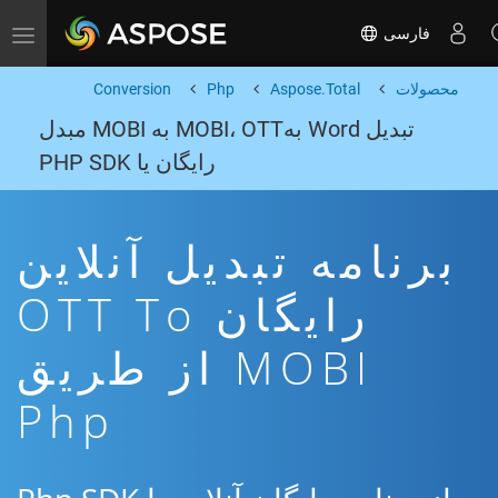
فارسی
Toggle navigation
محصولات
Aspose.Total
Php
Conversion
تبدیل Word بهMOBI، OTT به MOBI مبدل
رایگان یا PHP SDK
برنامه تبدیل آنلاین
رایگان OTT To
MOBI از طریق
Php