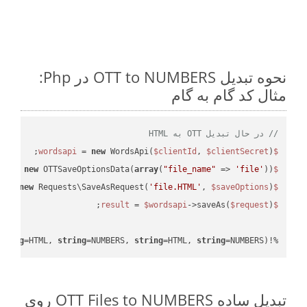
نحوه تبدیل OTT to NUMBERS در Php:
مثال کد گام به گام
// در حال تبدیل OTT به HTML
 = 
new
 WordsApi(
$clientId
, 
$clientSecret
);

$wordsapi
 = 
new
 OTTSaveOptionsData(
array
(
"file_name"
 => 
'file'
));

$saveOptions
 = 
new
 Requests\SaveAsRequest(
'file.HTML'
, 
$saveOptions
);

$request
 = 
$wordsapi
->saveAs(
$request
$result
tring
=HTML, 
string
=NUMBERS, 
string
=HTML, 
string
=NUMBERS)
%!(EXTRA 
تبدیل ساده OTT Files to NUMBERS روی