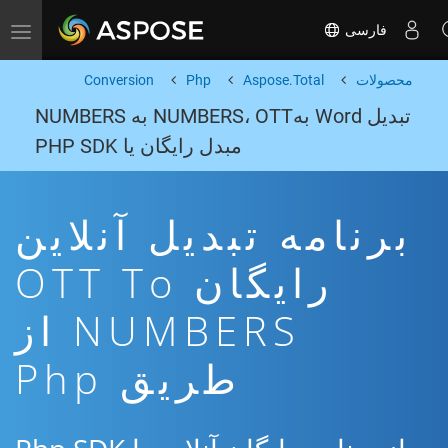
فارسی
Toggle navigation
محصولات
Aspose.Total
Php
Conversion
تبدیل Word بهNUMBERS، OTT به NUMBERS
مبدل رایگان یا PHP SDK
برنامه تبدیل آنلاین
رایگان OTT To
NUMBERS از
طریق Php