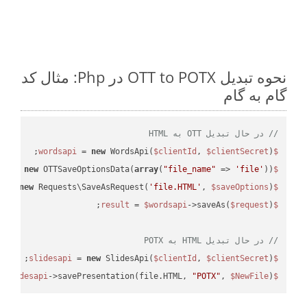
نحوه تبدیل OTT to POTX در Php: مثال کد
گام به گام
// در حال تبدیل OTT به HTML
 = 
new
 WordsApi(
$clientId
, 
$clientSecret
);

$wordsapi
 = 
new
 OTTSaveOptionsData(
array
(
"file_name"
 => 
'file'
));

$saveOptions
 = 
new
 Requests\SaveAsRequest(
'file.HTML'
, 
$saveOptions
);

$request
 = 
$wordsapi
->saveAs(
$request
$result
// در حال تبدیل HTML به POTX
 = 
new
 SlidesApi(
$clientId
, 
$clientSecret
);

$slidesapi
->savePresentation(file.HTML, 
"POTX"
, 
$NewFile
);

$slidesapi