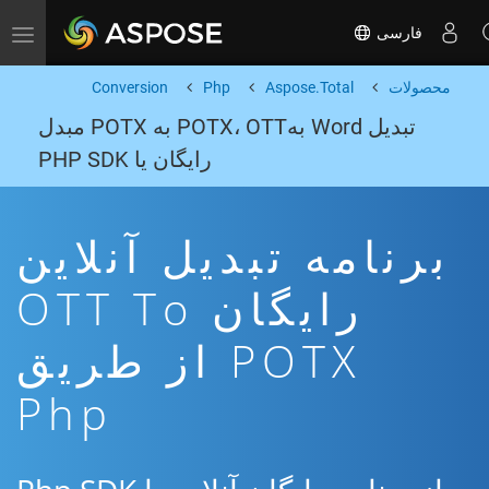
فارسی
Toggle navigation
محصولات
Aspose.Total
Php
Conversion
تبدیل Word بهPOTX، OTT به POTX مبدل
رایگان یا PHP SDK
برنامه تبدیل آنلاین
رایگان OTT To
POTX از طریق
Php