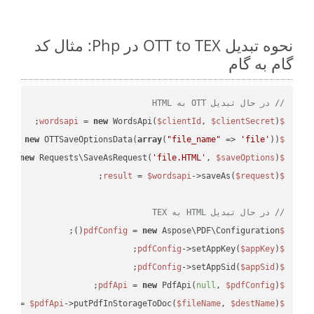
نحوه تبدیل OTT to TEX در Php: مثال کد
گام به گام
// در حال تبدیل OTT به HTML
 = 
new
 WordsApi(
$clientId
, 
$clientSecret
);

$wordsapi
 = 
new
 OTTSaveOptionsData(
array
(
"file_name"
 => 
'file'
));

$saveOptions
 = 
new
 Requests\SaveAsRequest(
'file.HTML'
, 
$saveOptions
);

$request
 = 
$wordsapi
->saveAs(
$request
$result
// در حال تبدیل HTML به TEX
 = 
new
 Aspose\PDF\Configuration();

$pdfConfig
->setAppKey(
$appKey
);

$pdfConfig
->setAppSid(
$appSid
);

$pdfConfig
 = 
new
 PdfApi(
null
, 
$pdfConfig
);

$pdfApi
 = 
$pdfApi
->putPdfInStorageToDoc(
$fileName
, 
$destName
$response