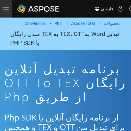
فارسی
Toggle navigation
محصولات
Aspose.Total
Php
Conversion
تبدیل Word بهTEX، OTT به TEX مبدل رایگان
یا PHP SDK
برنامه تبدیل آنلاین
رایگان OTT To TEX
از طریق Php
از برنامه رایگان آنلاین یا Php SDK
برای تبدیل بین OTT و TEX و همچنین