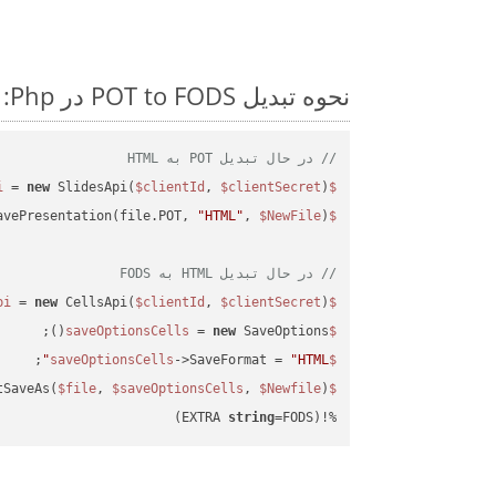
نحوه تبدیل POT to FODS در Php: مثال کد گام به گام
// در حال تبدیل POT به HTML
 = 
new
 SlidesApi(
$clientId
, 
$clientSecret
);

$slidesapi
avePresentation(file.POT, 
"HTML"
, 
$NewFile
$slidesapi
// در حال تبدیل HTML به FODS
 = 
new
 CellsApi(
$clientId
, 
$clientSecret
);

$cellsapi
 = 
new
 SaveOptions();

$saveOptionsCells
;

->SaveFormat = 
"HTML"
$saveOptionsCells
tSaveAs(
$file
, 
$saveOptionsCells
, 
$Newfile
$cellsApiResult
string
=FODS)
%!(EXTRA 