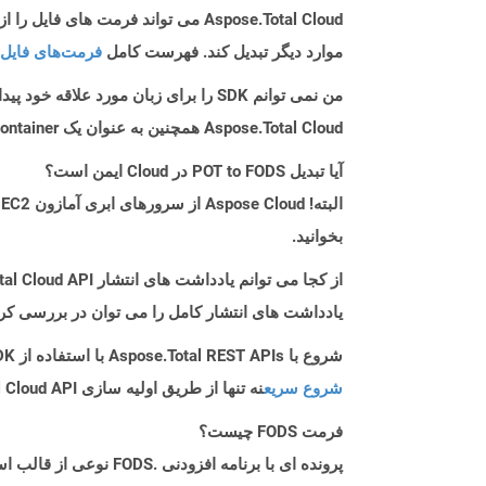
موارد دیگر تبدیل کند. فهرست کامل
فرمت‌های فایل 
من نمی توانم SDK را برای زبان مورد علاقه خود پیدا کنم. باید چکار کنم؟
Aspose.Total Cloud همچنین به عنوان یک Docker Container در دسترس است. در صورتی که SDK مورد نیاز شما هنوز در دسترس نیست، از آن با cURL استفاده کنید.
آیا تبدیل POT to FODS در Cloud ایمن است؟
بخوانید.
از کجا می توانم یادداشت های انتشار Aspose.Total Cloud API را برای Php پیدا کنم؟
یادداشت های انتشار کامل را می توان در بررسی کر
شروع با Aspose.Total REST APIs با استفاده از Php SDK: راهنمای مبتدی
شروع سریع
نه تنها از طریق اولیه سازی Aspose.Total Cloud API راهنمایی می کند، بلکه به نصب کتابخانه های مورد نیاز نیز کمک می کند.
فرمت FODS چیست؟