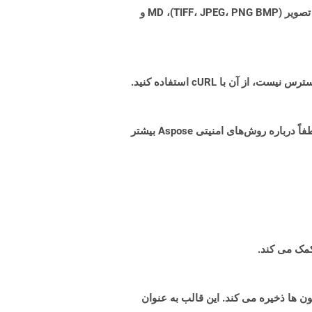
Aspose.Total Cloud می تواند فرمت های فایل را از هر خانواده محصول به هر خانواده محصول دیگری به PDF، DOCX، XPS، تصویر (TIFF، JPEG، PNG BMP)، MD و
البته! Aspose Cloud از سرورهای ابری آمازون EC2 استفاده می کند که امنیت و انعطاف پذیری سرویس را تضمین می کند. لطفاً درباره روش‌های امنیتی Aspose بیشتر
OpenDo است که داده ها را در ردیف ها و ستون ها ذخیره می کند. این قالب به عنوان