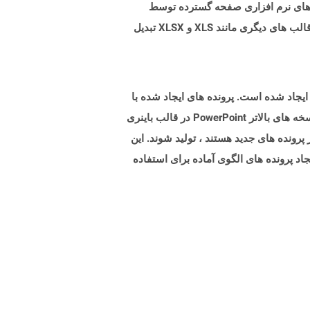
ر شده است. پرونده های FODS با Excel ، یکی دیگر از برنامه های نرم افزاری صفحه گسترده توسط
مایکروسافت قابل باز نیست. پرونده های FODS را می توان به عنوان ODS با استفاده از Libreoffice ذخیره کرد و می تواند به قالب های دیگری مانند XLS و XLSX تبدیل
رونده هایی با پسوند .pot نشان دهنده فایلهای الگوی پاورپوینت مایکروسافت است که توسط نسخه های پاورپوینت 97-2003 ایجاد شده است. پرونده های ایجاد شده با
این نسخه های Microsoft PowerPoint در مقایسه با موارد ایجاد شده در قالب های فایل OpenXML Opection با استفاده از نسخه های بالاتر PowerPoint در قالب باینری
ز پرونده های جدید هستند ، تولید شوند. این
اد پرونده های الگوی آماده برای استفاده