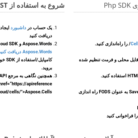
شروع به استفاده از Aspose.Total REST برای POT to FODS کنید
یک حساب در
داشبورد
دریافت کنید
Cel
Aspose.Words و Aspose.Cells Cloud SDK برای کد منبع Php را از
Aspose.Words دریافت کنید مخازن GitHub
 فایل محلی و فرمت تنظیم شده
کامپایل/استفاده از SDK خودتان یا برای گزینه های دانلود جایگزین به
بروید.
همچنین نگاهی به مرجع API مبتنی بر Swagger برای
href=“https://apireference بیندازید. برای اطلاعات بیشتر دربار
را از CellsAPI با SaveFormat به عنوان FODS راه اندازی
.aspose.cloud/cells/">Aspose.Cells ر
ا فراخوانی کنید