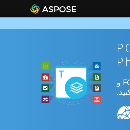
ان POT To
از برنامه رایگان آنلاین یا Php SDK برای تبدیل بین POT و FODS و