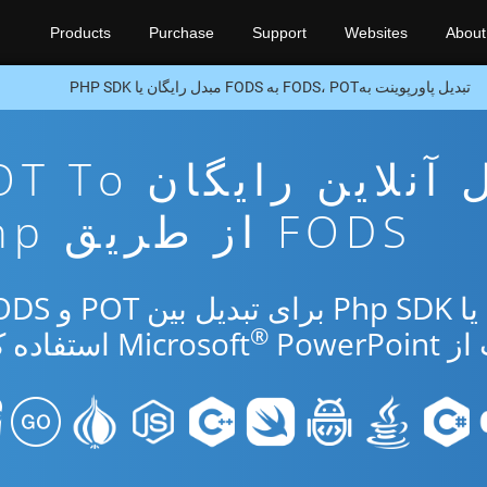
Products
Purchase
Support
Websites
About
تبدیل پاورپوینت بهFODS، POT به FODS مبدل رایگان یا PHP SDK
برنامه تبدیل آنلاین رایگ
FODS از طریق Php
®
Micr
PowerPoint استفاده کنید.