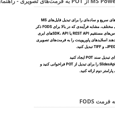
Aspose.Slides Cloud SDK روش‌های سریع و ساده‌ای را برای تبدیل فایل‌های MS
PowerPoint به فرمت‌های تصویری مختلف، مشابه فرآیندی که در بالا برای FODS ذکر
شد، ارائه می‌کند. با استفاده از تماس‌های مستقیم REST API یا SDK، APIهای ابری
امکان می‌دهند اسلایدهای پاورپوینت را به فرمت‌های تصویری
بدیل سند POT ایجاد کنید
نمونه کلاس SlidesApi را برای تبدیل از POT فراخوانی کنید و
ارامتر دوم ارائه کنید.
رمت FODS