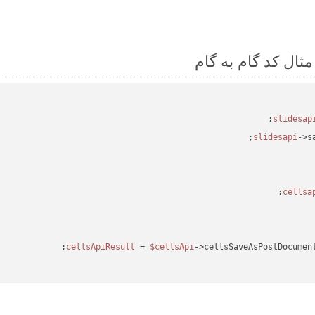
->s
 = 
$cellsApi
->cellsSaveAsPostDocumen