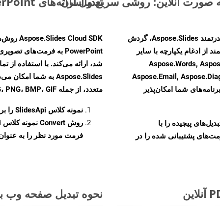
تبدیل ارائه‌های MS PowerPoint از POT به فرمت‌های تصویری - راهنمای گام به گام
با تبدیل فایل‌های POT به HTML با استفاده از API قدرتمند Aspose.Slides، گردش
ند از ادغام یکپارچه با سایر
Aspose.Words, Aspose.Cells, Aspo,
Aspose.Email, Aspose.Di
Aspose.Slides به شما 
رنامه‌های شما امکان‌پذیر
متعدد، از جمله JPEG، PNG، BMP، GIF، و TIFF تبدیل کنید.
نمونه کلاس
SlidesApi
را برای ت
روش
Convert
و تبدیل‌های پیچیده را با
فرمت مورد نظر را به عنوان پ
مت‌های پشتیبانی شده را در
نحوه تبدیل صفحه وب به ف