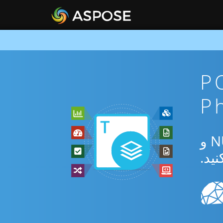
ان POT To
از برنامه رایگان آنلاین یا Php SDK برای تبدیل بین POT و NUMBERS و