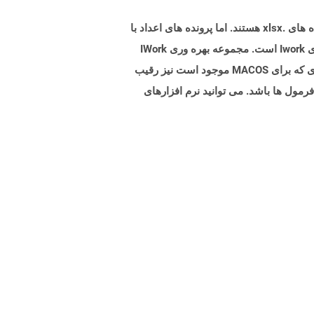
پرونده های دارای پسوند .numbers به ​​عنوان نوع پرونده صفحه گسترده طبقه بندی می شوند ، که به همین دلیل شبیه به پرونده های .xlsx هستند. اما پرونده های اعداد با
استفاده از نرم افزار صفحه گسترده Apple Iwork ایجاد می شوند. شماره Apple Iwork یک نرم افزار واحد از مجموعه بهره وری Iwork است. مجموعه بهره وری IWork
معادل مجموعه Microsoft Office است که در رایانه های شخصی ویندوز استفاده می شود. از این رو ، می توانیم بگوییم اعدادی که برای MACOS موجود است نیز رقیب
ول ها باشد. می توانید نرم افزارهای