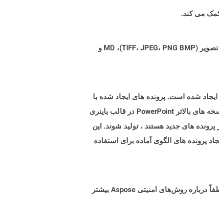
Aspose.Total Cloud می تواند فرمت های فایل را از هر خانواده محصول به هر خانواده محصول دیگری به PDF، DOCX، XPS، تصویر (TIFF، JPEG، PNG BMP)، MD و
رونده هایی با پسوند .pot نشان دهنده فایلهای الگوی پاورپوینت مایکروسافت است که توسط نسخه های پاورپوینت 97-2003 ایجاد شده است. پرونده های ایجاد شده با
این نسخه های Microsoft PowerPoint در مقایسه با موارد ایجاد شده در قالب های فایل OpenXML Opection با استفاده از نسخه های بالاتر PowerPoint در قالب باینری
ز پرونده های جدید هستند ، تولید شوند. این
اد پرونده های الگوی آماده برای استفاده
البته! Aspose Cloud از سرورهای ابری آمازون EC2 استفاده می کند که امنیت و انعطاف پذیری سرویس را تضمین می کند. لطفاً درباره روش‌های امنیتی Aspose بیشتر