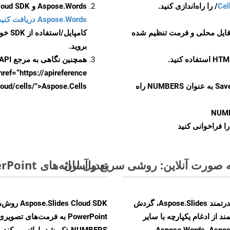
Cel
Aspose.Words و Aspose.Cells Cloud SDK برای کد منبع Php را از
Aspose.Words دریافت کنید مخازن GitHub
 فایل محلی و فرمت تنظیم شده
کامپایل/استفاده از SDK خودتان یا برای گزینه های دانلود جایگزین به
بروید.
همچنین نگاهی به مرجع API مبتنی بر Swagger برای
href=“https://apireference بیندازید. برای اطلاعات بیشتر دربار
را از CellsAPI با SaveFormat به عنوان NUMBERS راه
.aspose.cloud/cells/">Aspose.Cells ر
NUM
ا فراخوانی کنید
تبدیل ارائه‌های MS PowerPoint از POT به فرمت‌های تصویری - راهنمای گام به گام
با تبدیل فایل‌های POT به HTML با استفاده از API قدرتمند Aspose.Slides، گردش
ند از ادغام یکپارچه با سایر
PowerPoint به فرمت‌های ت
Aspose.Words, Aspose.Cells, Aspo,