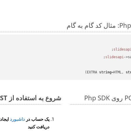
->s
string
=HTML, 
st
شروع به استفاده از Aspose.Total REST برای POT to NUMBERS کنید
یک حساب در
داشبورد
دریافت کنید