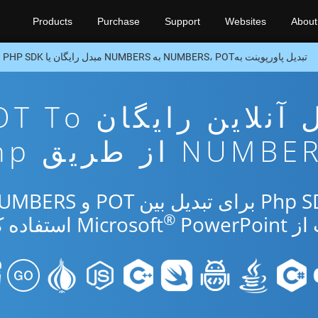
Products
Purchase
Support
Websites
About
تبدیل پاورپوینت بهNUMBERS، POT به NUMBERS مبدل رایگان یا PHP SDK
برنامه تبدیل آنلاین رایگ
NUMB از طریق Php
®
Micr
PowerPoint استفاده کنید.