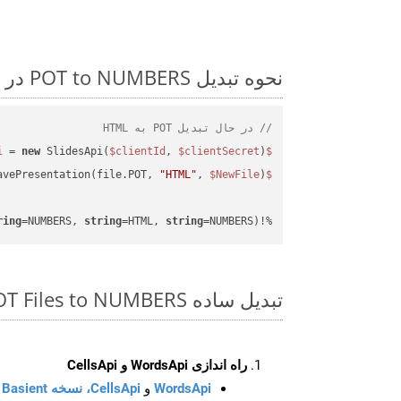
نحوه تبدیل POT to NUMBERS در Php: مثال کد گام به گام
// در حال تبدیل POT به HTML
 = 
new
 SlidesApi(
$clientId
, 
$clientSecret
);

$slidesapi
avePresentation(file.POT, 
"HTML"
, 
$NewFile
$slidesapi
ring
=NUMBERS, 
string
=HTML, 
string
=NUMBERS)
%!(EXTRA 
تبدیل ساده POT Files to NUMBERS روی Php SDK
راه اندازی WordsApi و CellsApi
WordsApi
و
CellsApi، نسخه Basient