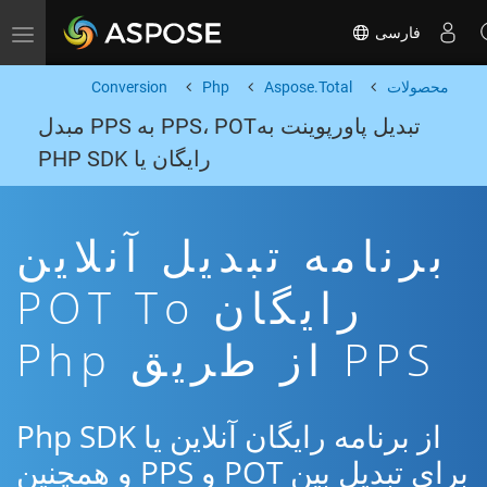
فارسی
Toggle navigation
محصولات
Aspose.Total
Php
Conversion
تبدیل پاورپوینت بهPPS، POT به PPS مبدل
رایگان یا PHP SDK
برنامه تبدیل آنلاین
رایگان POT To
PPS از طریق Php
از برنامه رایگان آنلاین یا Php SDK
برای تبدیل بین POT و PPS و همچنین