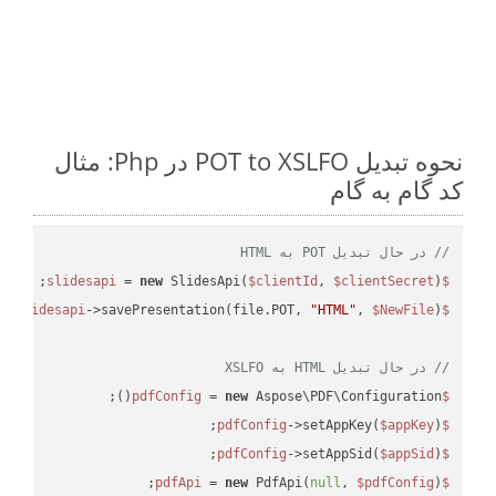
نحوه تبدیل POT to XSLFO در Php: مثال
کد گام به گام
// در حال تبدیل POT به HTML
 = 
new
 SlidesApi(
$clientId
, 
$clientSecret
);

$slidesapi
->savePresentation(file.POT, 
"HTML"
, 
$NewFile
$slidesapi
// در حال تبدیل HTML به XSLFO
 = 
new
 Aspose\PDF\Configuration();

$pdfConfig
->setAppKey(
$appKey
);

$pdfConfig
->setAppSid(
$appSid
);

$pdfConfig
 = 
new
 PdfApi(
null
, 
$pdfConfig
);

$pdfApi