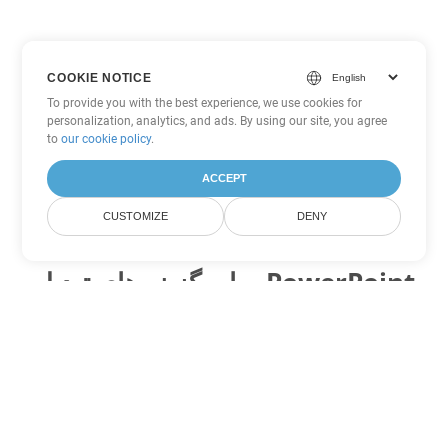
COOKIE NOTICE
To provide you with the best experience, we use cookies for
personalization, analytics, and ads. By using our site, you agree
to
our cookie policy
.
ACCEPT
CUSTOMIZE
DENY
سایر گزینه های تبدیل PowerPoint
POT را به DOC تبدیل کنید
DOC:
Microsoft Word Binary Format
POT را به DOT تبدیل کنید
DOT:
Microsoft Word Template Files