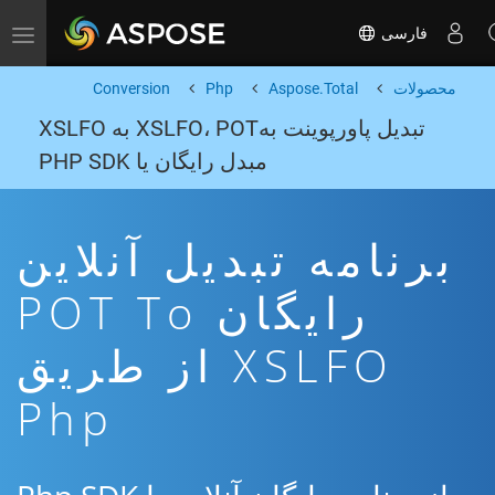
فارسی
Toggle navigation
محصولات
Aspose.Total
Php
Conversion
تبدیل پاورپوینت بهXSLFO، POT به XSLFO
مبدل رایگان یا PHP SDK
برنامه تبدیل آنلاین
رایگان POT To
XSLFO از طریق
Php