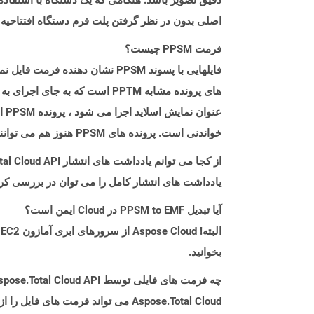
اصلی بدون در نظر گرفتن پلت فرم دستگاه افتتاحیه
فرمت PPSM چیست؟
های پرونده مشابه PPTM است که
عن
خواندنی است. پرونده های PPSM هنوز هم می توانند با باز کردن آن در پاورپوینت در مایکروسافت پاورپوینت ویرایش شوند.
از کجا می توانم یادداشت های انتشار Aspose.Total Cloud API را برای Php پیدا کنم؟
یادداشت های انتشار کامل را می توان در بررسی کر
آیا تبدیل PPSM to EMF در Cloud ایمن است؟
بخوانید.
چه فرمت های فایلی توسط Aspose.Total Cloud API پشتیبانی می شود؟