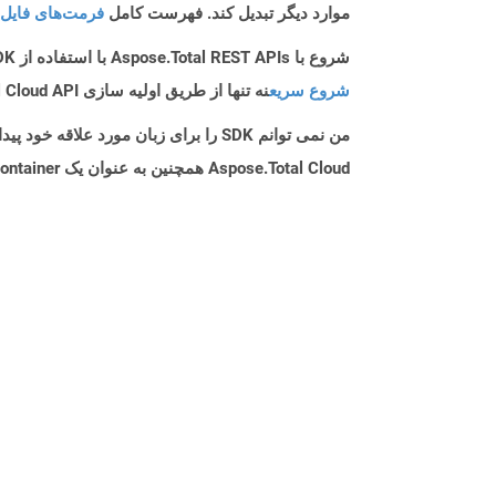
موارد دیگر تبدیل کند. فهرست کامل
فرمت‌های فایل 
شروع با Aspose.Total REST APIs با استفاده از Php SDK: راهنمای مبتدی
شروع سریع
نه تنها از طریق اولیه سازی Aspose.Total Cloud API راهنمایی می کند، بلکه به نصب کتابخانه های مورد نیاز نیز کمک می کند.
من نمی توانم SDK را برای زبان مورد علاقه خود پیدا کنم. باید چکار کنم؟
Aspose.Total Cloud همچنین به عنوان یک Docker Container در دسترس است. در صورتی که SDK مورد نیاز شما هنوز در دسترس نیست، از آن با cURL استفاده کنید.