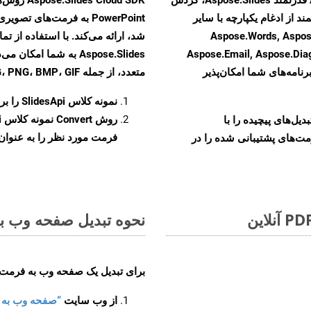
ند از ادغام یکپارچه با سایر
Aspose.Words, Aspose.Cells, Aspo,
Aspose.Email, Aspose.Di
Aspose.Slides به شما 
رنامه‌های شما امکان‌پذیر
متعدد، از جمله JPEG، PNG، BMP، GIF، و TIFF تبدیل کنید.
نمونه کلاس
SlidesApi
را برای ت
روش
Convert
و تبدیل‌های پیچیده را با
فرمت مورد نظر را به عنوان پ
مت‌های پشتیبانی شده را در
نحوه تبدیل صفحه وب به 
برای تبدیل یک صفحه وب به فرمت EMF، مراحل زیر را دنبال کنید
از وب سایت
“صفحه وب به EMF”