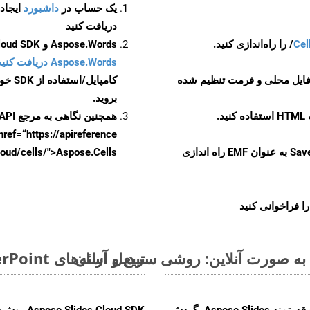
یک حساب در
داشبورد
دریافت کنید
Cel
Aspose.Words و Aspose.Cells Cloud SDK برای کد منبع Php را از
Aspose.Words دریافت کنید مخازن GitHub
 فایل محلی و فرمت تنظیم شده
کامپایل/استفاده از SDK خودتان یا برای گزینه های دانلود جایگزین به
بروید.
همچنین نگاهی به مرجع API مبتنی بر Swagger برای
href=“https://apireference بیندازید. برای اطلاعات بیشتر دربار
را از CellsAPI با SaveFormat به عنوان EMF راه اندازی
.aspose.cloud/cells/">Aspose.Cells ر
ا فراخوانی کنید
تبدیل ارائه‌های MS PowerPoint از PPSM به فرمت‌های تصویری - راهنمای گام به گام
با تبدیل فایل‌های PPSM به HTML با استفاده از API قدرتمند Aspose.Slides، گردش