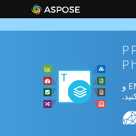
PPSM To
از برنامه رایگان آنلاین یا Php SDK برای تبدیل بین PPSM و EMF و