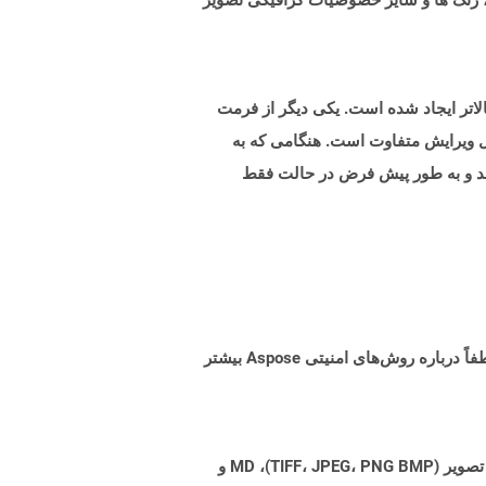
سوند PPSM نشان دهنده فرمت فایل نمایش اسلاید با قابلیت ماکرو است که با Microsoft PowerPoint 2007 یا بالاتر ایجاد شده است. یکی دیگر از فرمت
الب قابل ویرایش متفاوت است. هنگامی که به
سلاید نشان می دهد و به طور پیش فرض در حالت فقط
البته! Aspose Cloud از سرورهای ابری آمازون EC2 استفاده می کند که امنیت و انعطاف پذیری سرویس را تضمین می کند. لطفاً درباره روش‌های امنیتی Aspose بیشتر
Aspose.Total Cloud می تواند فرمت های فایل را از هر خانواده محصول به هر خانواده محصول دیگری به PDF، DOCX، XPS، تصویر (TIFF، JPEG، PNG BMP)، MD و