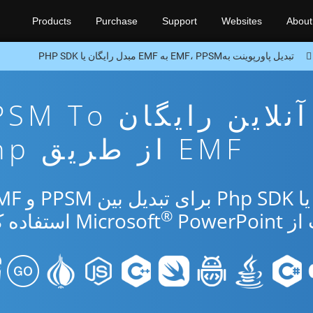
Products
Purchase
Support
Websites
About
تبدیل پاورپوینت بهEMF، PPSM به EMF مبدل رایگان یا PHP SDK
برنامه تبدیل آنلاین رایگان 
EMF از طریق Php
®
Micr
PowerPoint استفاده کنید.