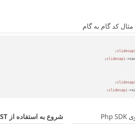
->sa
->s
شروع به استفاده از Aspose.Total REST برای PPSM to EMF کنید