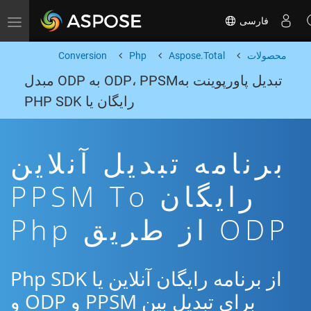
فارسی
Toggle navigation
محصولات
Aspose.Total
Php
Conversion
تبدیل پاورپوینت بهODP، PPSM به ODP مبدل
رایگان یا PHP SDK
برنامه تبدیل آنلاین
رایگان PPSM To
ODP از طریق Php
از برنامه رایگان آنلاین یا Php SDK
برای تبدیل بین PPSM و ODP و