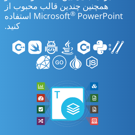
همچنین چندین قالب محبوب از
®
Microsoft
PowerPoint استفاده
کنید.