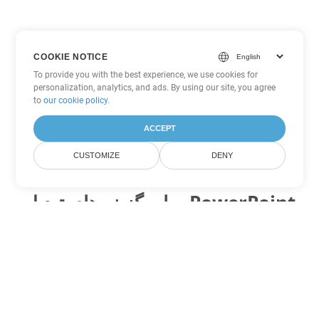
COOKIE NOTICE
To provide you with the best experience, we use cookies for
personalization, analytics, and ads. By using our site, you agree
to
our cookie policy
.
ACCEPT
CUSTOMIZE
DENY
سایر گزینه های تبدیل PowerPoint
PPSM را به DOC تبدیل کنید
DOC:
Microsoft Word Binary Format
PPSM را به DOT تبدیل کنید
DOT:
Microsoft Word Template Files