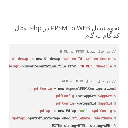
نحوه تبدیل PPSM to WEB در Php: مثال
کد گام به گام
// در حال تبدیل PPSM به HTML
 = 
new
 SlidesApi(
$clientId
, 
$clientSecret
);

$slidesapi
->savePresentation(file.PPSM, 
"HTML"
, 
$NewFile
$slidesapi
// در حال تبدیل HTML به WEB
 = 
new
 Aspose\PDF\Configuration();

$pdfConfig
->setAppKey(
$appKey
);

$pdfConfig
->setAppSid(
$appSid
);

$pdfConfig
 = 
new
 PdfApi(
null
, 
$pdfConfig
);

$pdfApi
 = 
$pdfApi
->putPdfInStorageToDoc(
$fileName
, 
$destName
$response
string
=HTML, 
string
=WEB)
%!(EXTRA 