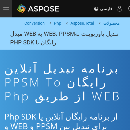
فارسی
Toggle navigation
محصولات
Aspose.Total
Php
Conversion
تبدیل پاورپوینت بهWEB، PPSM به WEB مبدل
رایگان یا PHP SDK
برنامه تبدیل آنلاین
رایگان PPSM To
WEB از طریق Php
از برنامه رایگان آنلاین یا Php SDK
برای تبدیل بین PPSM و WEB و