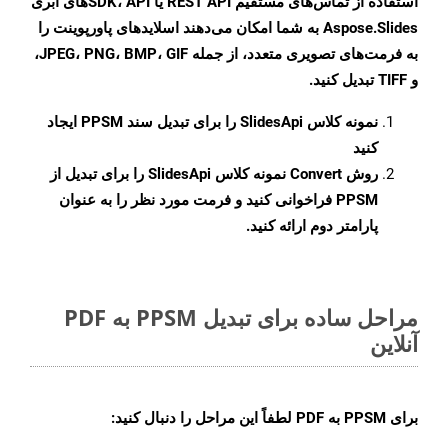
استفاده از تماس‌های مستقیم REST API یا SDK، APIهای ابری
Aspose.Slides به شما امکان می‌دهند اسلایدهای پاورپوینت را
به فرمت‌های تصویری متعدد، از جمله JPEG، PNG، BMP، GIF،
و TIFF تبدیل کنید.
نمونه کلاس
SlidesApi
را برای تبدیل سند PPSM ایجاد
کنید
روش
Convert
نمونه کلاس SlidesApi را برای تبدیل از
PPSM فراخوانی کنید و فرمت مورد نظر را به عنوان
پارامتر دوم ارائه کنید.
مراحل ساده برای تبدیل PPSM به PDF
آنلاین
برای
PPSM به PDF
لطفاً این مراحل را دنبال کنید: