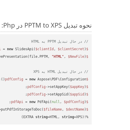
نحوه تبدیل PPTM to XPS در Php: مثال کد گام به گام
// در حال تبدیل PPTM به HTML
 = 
new
 SlidesApi(
$clientId
, 
$clientSecret
);

$slidesapi
vePresentation(file.PPTM, 
"HTML"
, 
$NewFile
$slidesapi
// در حال تبدیل HTML به XPS
 = 
new
 Aspose\PDF\Configuration();

$pdfConfig
->setAppKey(
$appKey
);

$pdfConfig
->setAppSid(
$appSid
);

$pdfConfig
 = 
new
 PdfApi(
null
, 
$pdfConfig
);

$pdfApi
>putPdfInStorageToDoc(
$fileName
, 
$destName
$response
string
=HTML, 
string
=XPS)
%!(EXTRA 