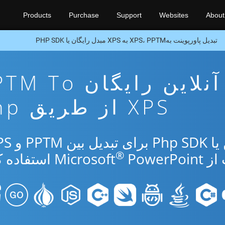
Products
Purchase
Support
Websites
About
تبدیل پاورپوینت بهXPS، PPTM به XPS مبدل رایگان یا PHP SDK
برنامه تبدیل آنلاین رایگان 
XPS از طریق Php
®
Micr
PowerPoint استفاده کنید.