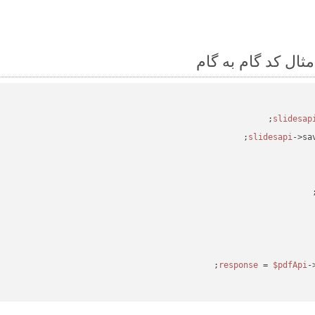
->sa
 = 
$pdfApi
-