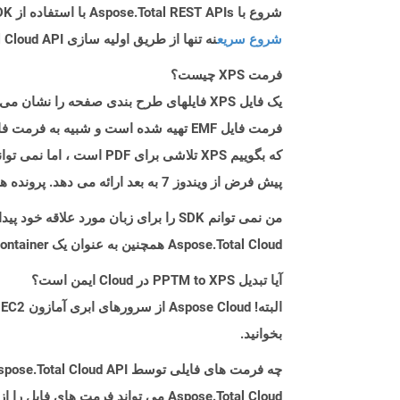
شروع با Aspose.Total REST APIs با استفاده از Php SDK: راهنمای مبتدی
شروع سریع
نه تنها از طریق اولیه سازی Aspose.Total Cloud API راهنمایی می کند، بلکه به نصب کتابخانه های مورد نیاز نیز کمک می کند.
فرمت XPS چیست؟
پیش فرض از ویندوز 7 به بعد ارائه می دهد. پرونده های XPS را می توان با انتخاب & ldquo ؛ نویسنده سند Microsoft XPS & rdquo ؛ به عنوان چاپگر هنگام چاپ سند.
من نمی توانم SDK را برای زبان مورد علاقه خود پیدا کنم. باید چکار کنم؟
Aspose.Total Cloud همچنین به عنوان یک Docker Container در دسترس است. در صورتی که SDK مورد نیاز شما هنوز در دسترس نیست، از آن با cURL استفاده کنید.
آیا تبدیل PPTM to XPS در Cloud ایمن است؟
بخوانید.
چه فرمت های فایلی توسط Aspose.Total Cloud API پشتیبانی می شود؟