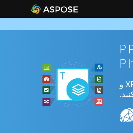
PPTM To
از برنامه رایگان آنلاین یا Php SDK برای تبدیل بین PPTM و XPS و