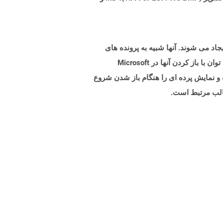
های ارائه شده با قابلیت کلان هستند که با نسخه های Microsoft PowerPoint 2007 یا بالاتر ایجاد می شوند. آنها شبیه به پرونده های
PPTX هستند با این تفاوت که جانبی می تواند ماکروها را اجرا کند اگرچه می تواند حاوی ماکرو باشد. پرونده های PPTM را می توان با باز کردن آنها در Microsoft
 طور پیش فرض فقط خواندنی است و نمایش پرده ای را هنگام باز شدن شروع