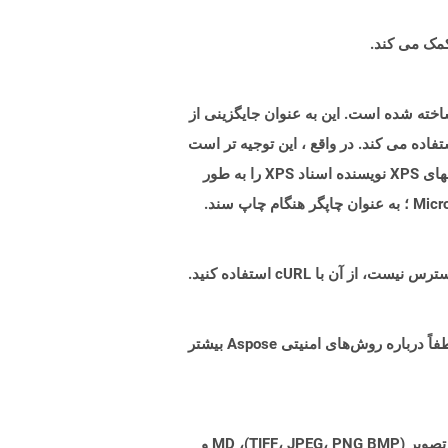
صات کاغذ XML ایجاد شده توسط مایکروسافت ساخته شده است. این به عنوان جایگزینی از
، ظاهر و چاپ اطلاعات یک سند استفاده می کند. در واقع ، این توجیه تر است
که بگوییم XPS تلاشی برای PDF است ، اما نمی تواند به دلایل زیادی محبوبیت کافی داشته باشد. مایکروسافت برای ایجاد فایلهای XPS نویسنده اسناد XPS را به طور
البته! Aspose Cloud از سرورهای ابری آمازون EC2 استفاده می کند که امنیت و انعطاف پذیری سرویس را تضمین می کند. لطفاً درباره روش‌های امنیتی Aspose بیشتر
Aspose.Total Cloud می تواند فرمت های فایل را از هر خانواده محصول به هر خانواده محصول دیگری به PDF، DOCX، XPS، تصویر (TIFF، JPEG، PNG BMP)، MD و