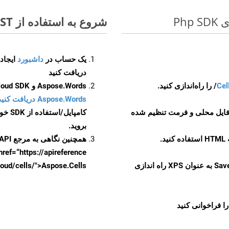
شروع به استفاده از Aspose.Total REST برای PPTM to XPS کنید
یک حساب در
داشبورد
دریافت کنید
Cel
Aspose.Words و Aspose.Cells Cloud SDK برای کد منبع Php را از
Aspose.Words دریافت کنید مخازن GitHub
 فایل محلی و فرمت تنظیم شده
کامپایل/استفاده از SDK خودتان یا برای گزینه های دانلود جایگزین به
بروید.
همچنین نگاهی به مرجع API مبتنی بر Swagger برای
href=“https://apireference بیندازید. برای اطلاعات بیشتر دربار
را از CellsAPI با SaveFormat به عنوان XPS راه اندازی
.aspose.cloud/cells/">Aspose.Cells ر
ا فراخوانی کنید