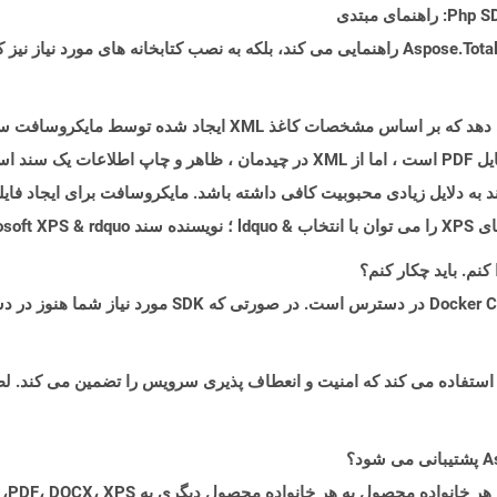
یک فایل XPS فایلهای طرح بندی صفحه را نشان می دهد که بر اساس مشخ
فرمت فایل EMF تهیه شده است و شبیه به فرمت فایل PDF است ، اما از XML در چیدمان 