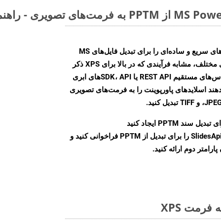
Aspose.Slides Cloud SDK روش‌های سریع و ساده‌ای را برای تبدیل فایل‌های MS
PowerPoint به فرمت‌های تصویری مختلف، مشابه فرآیندی که در بالا برای XPS ذکر
شد، ارائه می‌کند. با استفاده از تماس‌های مستقیم REST API یا SDK، APIهای ابری
امکان می‌دهند اسلایدهای پاورپوینت را به فرمت‌های تصویری
بدیل سند PPTM ایجاد کنید
نمونه کلاس SlidesApi را برای تبدیل از PPTM فراخوانی کنید و
ارامتر دوم ارائه کنید.
فرمت XPS