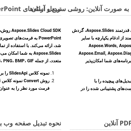
تبدیل ارائه‌های MS PowerPoint از PPTM به فرمت‌های تصویری - راهنمای گام به گام
با تبدیل فایل‌های PPTM به HTML با استفاده از API قدرتمند Aspose.Slides، گردش
ند از ادغام یکپارچه با سایر
Aspose.Words, Aspose.Cells, Aspo,
Aspose.Email, Aspose.Di
Aspose.Slides به شما 
رنامه‌های شما امکان‌پذیر
متعدد، از جمله JPEG، PNG، BMP، GIF، و TIFF تبدیل کنید.
نمونه کلاس
SlidesApi
را برای ت
روش
Convert
و تبدیل‌های پیچیده را با
فرمت مورد نظر را به عنوان پ
مت‌های پشتیبانی شده را در
نحوه تبدیل صفحه وب به 