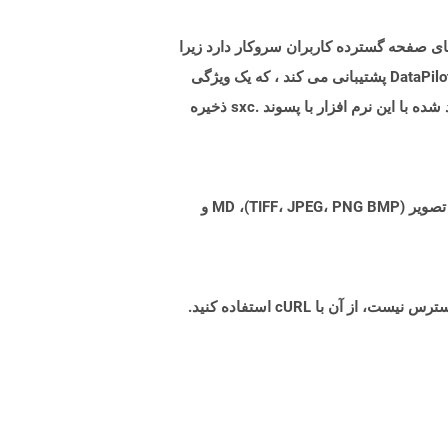
OpenOffi است. این فرمت به طور کلی با نیازهای صفحه گسترده کاربران سروکار دارد زیرا
این یک فرمت پرونده گسترده ای است که مبتنی بر XML است. قالب SXC از فرمول ها ، توابع ، ماکروها و نمودارها به همراه DataPilot پشتیبانی می کند ، که یک ویژگی
باورنکردنی است زیرا به طور خودکار شخصی می شود و خلاصه ای از داده های وارداتی خام را ارائه می دهد. پرونده های ایجاد شده با این نرم افزار با پسوند .sxc ذخیره
Aspose.Total Cloud می تواند فرمت های فایل را از هر خانواده محصول به هر خانواده محصول دیگری به PDF، DOCX، XPS، تصویر (TIFF، JPEG، PNG BMP)، MD و