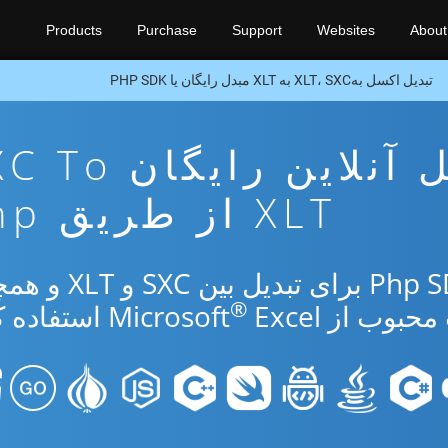
Products
Purchase
Support
Websites
About
تبدیل اکسل بهXLT، SXC به XLT مبدل رایگان یا PHP SDK
برنامه تبدیل آنلاین رایگ
XLT از طریق Php
از برنامه رایگان آنلاین یا Php SDK برای ت
®
ب از Microsoft
Excel استفاده کنید.