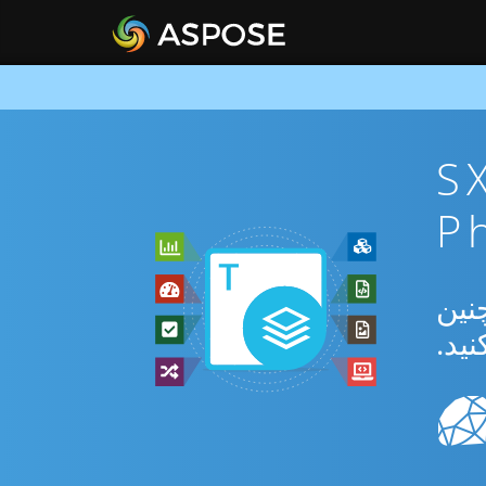
ان SXC To
بدیل بین SXC و XLT و همچنین