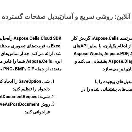
تبدیل صفحات گسترده MS Excel از SXC به فرمت‌های تصویری - راهنمای گام به گام
با تبدیل فایل‌های SXC به HTML با استفاده از API قدرتمند Aspose.Cells، گردش کار
تبدیل اسناد خود را بهبود بخشید. این راهکار قدرتمند از ادغام یکپارچه با سایر APIهای
Aspose.Words, Aspose.PDF, Aspose.Ema,
Aspose.Diagram, Aspose.Tasks, Aspose.3D, Aspose.HTML پشتیبانی می‌کند و
ابری Aspose.Cells 
ن‌پذیر می‌سازد.
متعدد، از جمله JPEG، PNG، BMP، GIF، و TIFF تبدیل کنید
شی
SaveOption
را ایجاد کن
و تبدیل‌های پیچیده را با
دلخواه را تنظیم کنید.
مت‌های پشتیبانی شده را در
شیء
rtDocumentRequest
روش
veAsPostDocument
فراخوانی کنید.