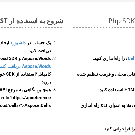
شروع به استفاده از Aspose.Total REST برای SXC to XLT کنید
یک حساب در
داشبورد
دریافت کنید
Cel
Aspose.Words و Aspose.Cells Cloud SDK برای کد منبع Php را از
Aspose.Words دریافت کنید مخازن GitHub
 فایل محلی و فرمت تنظیم شده
کامپایل/استفاده از SDK خودتان یا برای گزینه های دانلود جایگزین به
بروید.
همچنین نگاهی به مرجع API مبتنی بر Swagger برای
href=“https://apireference بیندازید. برای اطلاعات بیشتر دربار
را از CellsAPI با SaveFormat به عنوان XLT راه اندازی
.aspose.cloud/cells/">Aspose.Cells ر
ا فراخوانی کنید