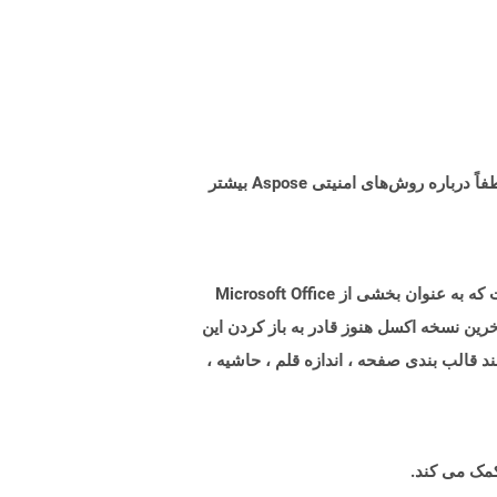
البته! Aspose Cloud از سرورهای ابری آمازون EC2 استفاده می کند که امنیت و انعطاف پذیری سرویس را تضمین می کند. لطفاً درباره روش‌های امنیتی Aspose بیشتر
پرونده هایی با برنامه افزودنی .xlt ، پرونده های الگوی ایجاد شده با Microsoft Excel هستند که یک برنامه صفحه گسترده است که به عنوان بخشی از Microsoft Office
ن باز کردن این موارد پشتیبانی کرد. آخرین نسخه اکسل هنوز قادر به باز کردن این
د قالب بندی صفحه ، اندازه قلم ، حاشیه ،