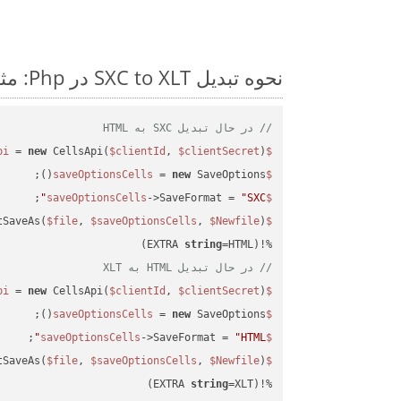
نحوه تبدیل SXC to XLT در Php: مثال کد گام به گام
// در حال تبدیل SXC به HTML
 = 
new
 CellsApi(
$clientId
, 
$clientSecret
);

$cellsapi
 = 
new
 SaveOptions();

$saveOptionsCells
;

->SaveFormat = 
"SXC"
$saveOptionsCells
tSaveAs(
$file
, 
$saveOptionsCells
, 
$Newfile
$cellsApiResult
string
=HTML)

%!(EXTRA 
// در حال تبدیل HTML به XLT
 = 
new
 CellsApi(
$clientId
, 
$clientSecret
);

$cellsapi
 = 
new
 SaveOptions();

$saveOptionsCells
;

->SaveFormat = 
"HTML"
$saveOptionsCells
tSaveAs(
$file
, 
$saveOptionsCells
, 
$Newfile
$cellsApiResult
string
=XLT)
%!(EXTRA 