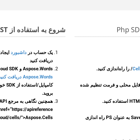
شروع به استفاده از Aspose.Total REST برای TXT to PS کنید
یک حساب در
داشبورد
دریافت کنید
Cel
Aspose.Words و Aspose.Cells Cloud SDK برای کد منبع Php را از
Aspose.Words دریافت کنید مخازن GitHub
 فایل محلی و فرمت تنظیم شده
کامپایل/استفاده از SDK خودتان یا برای گزینه های دانلود جایگزین به
بروید.
همچنین نگاهی به مرجع API مبتنی بر Swagger برای
href=“https://apireference بیندازید. برای اطلاعات بیشتر دربار
را از CellsAPI با SaveFormat به عنوان PS راه اندازی
.aspose.cloud/cells/">Aspose.Cells ر