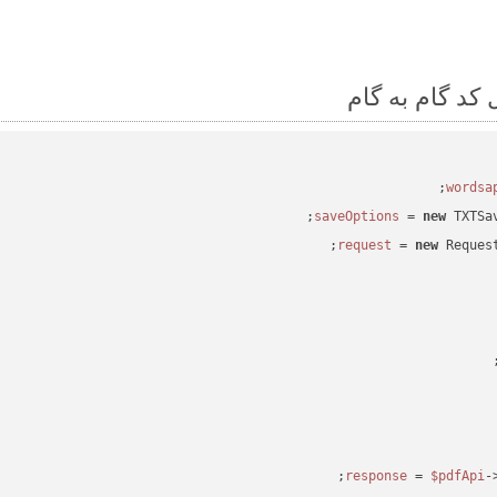
 = 
new
 TXTSa
 = 
new
 Reques
 = 
$pdfApi
-