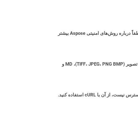
البته! Aspose Cloud از سرورهای ابری آمازون EC2 استفاده می کند که امنیت و انعطاف پذیری سرویس را تضمین می کند. لطفاً درباره روش‌های امنیتی Aspose بیشتر
Aspose.Total Cloud می تواند فرمت های فایل را از هر خانواده محصول به هر خانواده محصول دیگری به PDF، DOCX، XPS، تصویر (TIFF، JPEG، PNG BMP)، MD و