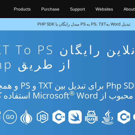
Products
Purchase
Support
Websites
About
تبدیل Word بهPS، TXT به PS مبدل رایگان یا PHP SDK
برنامه تبدیل آنلاین رایگان PS
از طریق Php
از برنامه رایگان آنلاین یا Php SDK برای 
®
 از Microsoft
Word استفاده کنید.