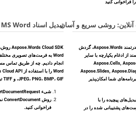
ا فراخوانی کنید
تبدیل اسناد MS Word از TXT به فرمت‌های تصویری - راهنمای گام به گام
با تبدیل فایل‌های TXT به HTML با استفاده از API قدرتمند Aspose.Words، گردش
ند از ادغام یکپارچه با سایر
Aspose.Cells, Aspose.PDF, Aspos,
Aspose.Slides, Aspose.Di
رنامه‌های شما امکان‌پذیر
JPEG، PNG، BMP، GIF، و TIFF تبدیل کنید.
شیء
rtDocumentRequest
روش
ConvertDocument
و تبدیل‌های پیچیده را با
فراخوانی کنید.
مت‌های پشتیبانی شده را در