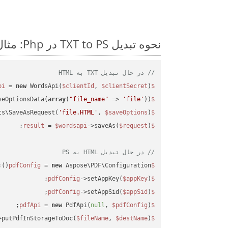
نحوه تبدیل TXT to PS در Php: مثال کد گام به گام
// در حال تبدیل TXT به HTML
 = 
new
 WordsApi(
$clientId
, 
$clientSecret
);

$wordsapi
veOptionsData(
array
(
"file_name"
 => 
'file'
));

$saveOptions
ts\SaveAsRequest(
'file.HTML'
, 
$saveOptions
);

$request
 = 
$wordsapi
->saveAs(
$request
$result
// در حال تبدیل HTML به PS
 = 
new
 Aspose\PDF\Configuration();

$pdfConfig
->setAppKey(
$appKey
);

$pdfConfig
->setAppSid(
$appSid
);

$pdfConfig
 = 
new
 PdfApi(
null
, 
$pdfConfig
);

$pdfApi
>putPdfInStorageToDoc(
$fileName
, 
$destName
$response