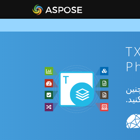
TXT To 
تبدیل بین TXT و PS و همچنین