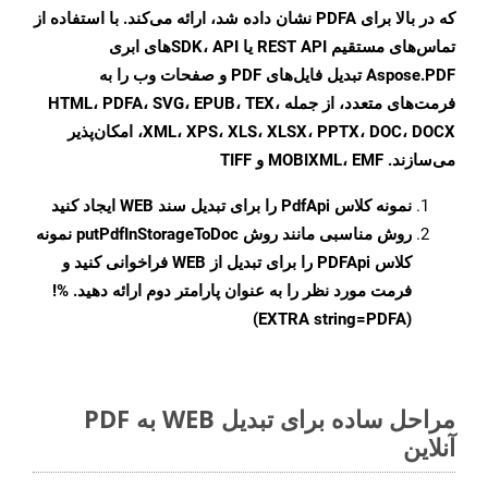
که در بالا برای PDFA نشان داده شد، ارائه می‌کند. با استفاده از
تماس‌های مستقیم REST API یا SDK، API‌های ابری
Aspose.PDF تبدیل فایل‌های PDF و صفحات وب را به
فرمت‌های متعدد، از جمله HTML، PDFA، SVG، EPUB، TEX،
XML، XPS، XLS، XLSX، PPTX، DOC، DOCX، امکان‌پذیر
می‌سازند. MOBIXML، EMF و TIFF
نمونه کلاس
PdfApi
را برای تبدیل سند WEB ایجاد کنید
روش مناسبی مانند روش
putPdfInStorageToDoc
نمونه
کلاس PDFApi را برای تبدیل از WEB فراخوانی کنید و
فرمت مورد نظر را به عنوان پارامتر دوم ارائه دهید. %!
(EXTRA string=PDFA)
مراحل ساده برای تبدیل WEB به PDF
آنلاین