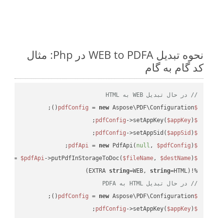
نحوه تبدیل WEB to PDFA در Php: مثال
کد گام به گام
// در حال تبدیل WEB به HTML
 = 
new
 Aspose\PDF\Configuration();

$pdfConfig
->setAppKey(
$appKey
);

$pdfConfig
->setAppSid(
$appSid
);

$pdfConfig
 = 
new
 PdfApi(
null
, 
$pdfConfig
);

$pdfApi
 = 
$pdfApi
->putPdfInStorageToDoc(
$fileName
, 
$destName
$response
string
=WEB, 
string
=HTML)

%!(EXTRA 
// در حال تبدیل HTML به PDFA
 = 
new
 Aspose\PDF\Configuration();

$pdfConfig
->setAppKey(
$appKey
);

$pdfConfig