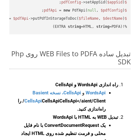
->setAppSid(
$appSid
);

$pdfConfig
 = 
new
 PdfApi(
null
, 
$pdfConfig
);

$pdfApi
 = 
$pdfApi
->putPdfInStorageToDoc(
$fileName
, 
$destName
$response
string
=HTML, 
string
=PDFA)
%!(EXTRA 
تبدیل ساده WEB Files to PDFA روی Php
SDK
راه اندازی WordsApi و CellsApi
WordsApi
و
CellsApi، نسخه Basient
CellsApi
CellsApi
CellsApi</aient/Client/ را
راه‌اندازی کنید.
تبدیل WEB به HTML با WordsApi
یک
ConvertDocumentRequest
با نام فایل
محلی و فرمت تنظیم شده روی HTML ایجاد