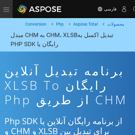
فارسی
Toggle navigation
محصولات
Aspose.Total
Php
Conversion
تبدیل اکسل بهCHM، XLSB به CHM مبدل
رایگان یا PHP SDK
برنامه تبدیل آنلاین
رایگان XLSB To
CHM از طریق Php
از برنامه رایگان آنلاین یا Php SDK
برای تبدیل بین XLSB و CHM و