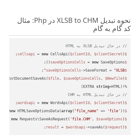
نحوه تبدیل XLSB to CHM در Php: مثال
کد گام به گام
// در حال تبدیل XLSB به HTML
 = 
new
 CellsApi(
$clientId
, 
$clientSecret
);

$cellsapi
 = 
new
 SaveOptions();

$saveOptionsCells
;

->SaveFormat = 
"XLSB"
$saveOptionsCells
eAsPostDocumentSaveAs(
$file
, 
$saveOptionsCells
, 
$Newfile
$cellsApiResult
string
=HTML)

%!(EXTRA 
// در حال تبدیل HTML به CHM
 = 
new
 WordsApi(
$clientId
, 
$clientSecret
);

$wordsapi
 = 
new
 HTMLSaveOptionsData(
array
(
"file_name"
 => 
'file'
));

$saveOptions
 = 
new
 Requests\SaveAsRequest(
'file.CHM'
, 
$saveOptions
);

$request
 = 
$wordsapi
->saveAs(
$request
);

$result