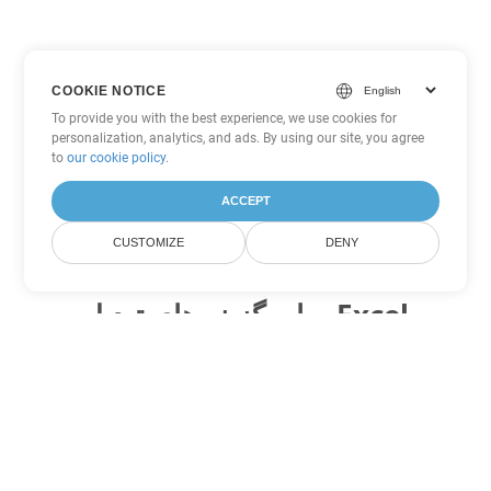
COOKIE NOTICE
To provide you with the best experience, we use cookies for
personalization, analytics, and ads. By using our site, you agree
to
our cookie policy
.
ACCEPT
CUSTOMIZE
DENY
سایر گزینه های تبدیل Excel
XLSB را به DOC تبدیل کنید
DOC:
Microsoft Word Binary Format
XLSB را به DOT تبدیل کنید