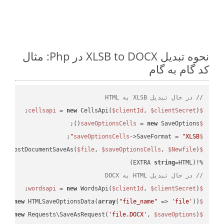
نحوه تبدیل XLSB to DOCX در Php: مثال
کد گام به گام
// در حال تبدیل XLSB به HTML
 = 
new
 CellsApi(
$clientId
, 
$clientSecret
);

$cellsapi
 = 
new
 SaveOptions();

$saveOptionsCells
;

->SaveFormat = 
"XLSB"
$saveOptionsCells
eAsPostDocumentSaveAs(
$file
, 
$saveOptionsCells
, 
$Newfile
$cellsApiResult
string
=HTML)

%!(EXTRA 
// در حال تبدیل HTML به DOCX
 = 
new
 WordsApi(
$clientId
, 
$clientSecret
);

$wordsapi
 = 
new
 HTMLSaveOptionsData(
array
(
"file_name"
 => 
'file'
));

$saveOptions
 = 
new
 Requests\SaveAsRequest(
'file.DOCX'
, 
$saveOptions
);

$request