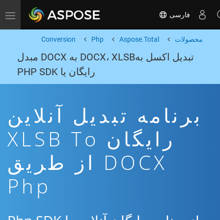
فارسی
Toggle navigation
محصولات
Aspose.Total
Php
Conversion
تبدیل اکسل بهDOCX، XLSB به DOCX مبدل
رایگان یا PHP SDK
برنامه تبدیل آنلاین
رایگان XLSB To
DOCX از طریق
Php