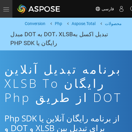
فارسی
Toggle navigation
محصولات
Aspose.Total
Php
Conversion
تبدیل اکسل بهDOT، XLSB به DOT مبدل
رایگان یا PHP SDK
برنامه تبدیل آنلاین
رایگان XLSB To
DOT از طریق Php
از برنامه رایگان آنلاین یا Php SDK
برای تبدیل بین XLSB و DOT و