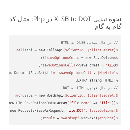
نحوه تبدیل XLSB to DOT در Php: مثال کد
گام به گام
// در حال تبدیل XLSB به HTML
 = 
new
 CellsApi(
$clientId
, 
$clientSecret
);

$cellsapi
 = 
new
 SaveOptions();

$saveOptionsCells
;

->SaveFormat = 
"XLSB"
$saveOptionsCells
eAsPostDocumentSaveAs(
$file
, 
$saveOptionsCells
, 
$Newfile
$cellsApiResult
string
=HTML)

%!(EXTRA 
// در حال تبدیل HTML به DOT
 = 
new
 WordsApi(
$clientId
, 
$clientSecret
);

$wordsapi
 = 
new
 HTMLSaveOptionsData(
array
(
"file_name"
 => 
'file'
));

$saveOptions
 = 
new
 Requests\SaveAsRequest(
'file.DOT'
, 
$saveOptions
);

$request
 = 
$wordsapi
->saveAs(
$request
);

$result