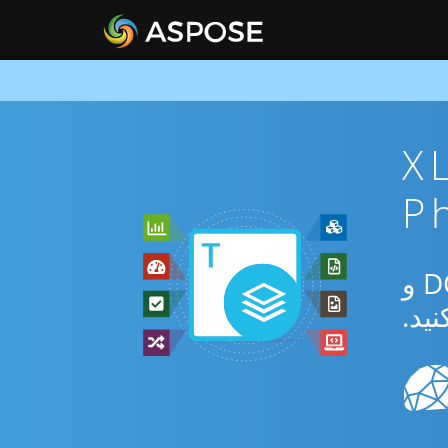
 XLSB To
از برنامه رایگان آنلاین یا Php SDK برای تبدیل بین XLSB و DOTX و