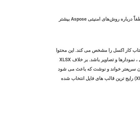
البته! Aspose Cloud از سرورهای ابری آمازون EC2 استفاده می کند که امنیت و انعطاف پذیری سرویس را تضمین می کند. لطفاً درباره روش‌های امنیتی Aspose بیشتر
ای کتاب کار اکسل را مشخص می کند. این محتوا
می تواند شامل جداول بدون ساختار یا نیمه ساختار یافته از اعداد ، متن ، یا اعداد و متن ، فرمول ها ، اتصالات داده های خارجی ، نمودارها و تصاویر باشد. بر خلاف XLSX
از است) ، XLSB فایل کتاب کار باینری اکسل را نشان می دهد. پرونده های XLSB را می توان سریعتر خواند و نوشت که باعث می شود
آنها برای کار با پرونده های بزرگ مفید باشند. XLSB به ندرت برای ذخیره کتاب های کار استفاده می شود زیرا XLSX (و قبلاً XLS) رایج ترین قالب های فایل انتخاب شده