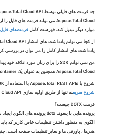
چه فرمت های فایلی توسط Aspose.Total Cloud API پشتیبانی می شود؟
موارد دیگر تبدیل کند. فهرست کامل
فرمت‌های فایل 
از کجا می توانم یادداشت های انتشار Aspose.Total Cloud API را برای Php پیدا کنم؟
یادداشت های انتشار کامل را می توان در بررسی کر
من نمی توانم SDK را برای زبان مورد علاقه خود پیدا کنم. باید چکار کنم؟
Aspose.Total Cloud همچنین به عنوان یک Docker Container در دسترس است. در صورتی که SDK مورد نیاز شما هنوز در دسترس نیست، از آن با cURL استفاده کنید.
شروع با Aspose.Total REST APIs با استفاده از Php SDK: راهنمای مبتدی
شروع سریع
نه تنها از طریق اولیه سازی Aspose.Total Cloud API راهنمایی می کند، بلکه به نصب کتابخانه های مورد نیاز نیز کمک می کند.
فرمت DOTX چیست؟
الگوی به منظور داشتن تنظیمات خاص کاربر که باید 
هدرها ، پاورقی ها و سایر تنظیمات صفحه است. چنی