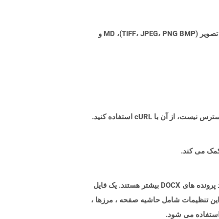
Aspose.Total Cloud می تواند فرمت های فایل را از هر خانواده محصول به هر خانواده محصول دیگری به PDF، DOCX، XPS، تصویر (TIFF، JPEG، PNG BMP)، MD و
پرونده هایی با پسوند dotx پرونده های الگوی ایجاد شده توسط Microsoft Word برای تنظیمات از پیش فرمت شده برای تولید پرونده های DOCX بیشتر هستند. یک فایل
 این تنظیمات شامل حاشیه صفحه ، مرزها ،
استفاده می شود.