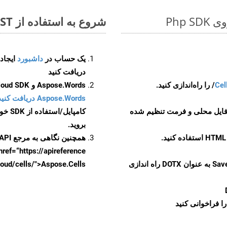
شروع به استفاده از Aspose.Total REST برای XLSB to DOTX کنید
یک حساب در
داشبورد
دریافت کنید
Cel
Aspose.Words و Aspose.Cells Cloud SDK برای کد منبع Php را از
Aspose.Words دریافت کنید مخازن GitHub
 فایل محلی و فرمت تنظیم شده
کامپایل/استفاده از SDK خودتان یا برای گزینه های دانلود جایگزین به
بروید.
همچنین نگاهی به مرجع API مبتنی بر Swagger برای
href=“https://apireference بیندازید. برای اطلاعات بیشتر دربار
را از CellsAPI با SaveFormat به عنوان DOTX راه اندازی
.aspose.cloud/cells/">Aspose.Cells ر
ا فراخوانی کنید