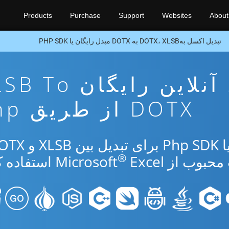
Products
Purchase
Support
Websites
About
تبدیل اکسل بهDOTX، XLSB به DOTX مبدل رایگان یا PHP SDK
برنامه تبدیل آنلاین رایگان
DOTX از طریق Php
®
از Microsoft
Excel استفاده کنید.