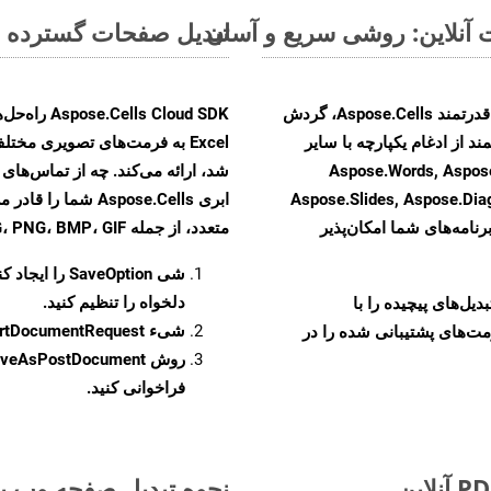
تبدیل صفحات گسترده MS Excel از XLSB به فرمت‌های تصویری - راهنمای گام به گام
با تبدیل فایل‌های XLSB به HTML با استفاده از API قدرتمند Aspose.Cells، گردش
ند از ادغام یکپارچه با سایر
Aspose.Words, Aspose.PDF, Aspose,
Aspose.Slides, Aspose.Di
ابری Aspose.Cells 
رنامه‌های شما امکان‌پذیر
متعدد، از جمله JPEG، PNG، BMP، GIF، و TIFF تبدیل کنید
شی
SaveOption
را ایجاد کن
دلخواه را تنظیم کنید.
و تبدیل‌های پیچیده را با
شیء
rtDocumentRequest
مت‌های پشتیبانی شده را در
روش
veAsPostDocument
فراخوانی کنید.
نحوه تبدیل صفحه وب به ف