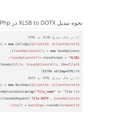
نحوه تبدیل XLSB to DOTX در Php: مثال کد گام به گام
// در حال تبدیل XLSB به HTML
 = 
new
 CellsApi(
$clientId
, 
$clientSecret
);

$cellsapi
 = 
new
 SaveOptions();

$saveOptionsCells
;

->SaveFormat = 
"XLSB"
$saveOptionsCells
tSaveAs(
$file
, 
$saveOptionsCells
, 
$Newfile
$cellsApiResult
string
=HTML)

%!(EXTRA 
// در حال تبدیل HTML به DOTX
 = 
new
 WordsApi(
$clientId
, 
$clientSecret
);

$wordsapi
veOptionsData(
array
(
"file_name"
 => 
'file'
));

$saveOptions
ts\SaveAsRequest(
'file.DOTX'
, 
$saveOptions
);

$request
 = 
$wordsapi
->saveAs(
$request
);

$result