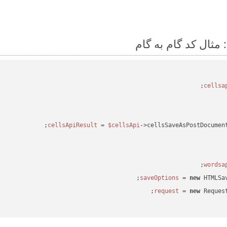
 = 
$cellsApi
->cellsSaveAsPostDocumen
 = 
new
 HTMLSa
 = 
new
 Reques