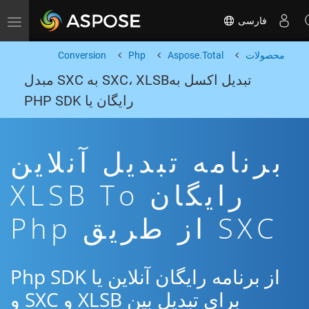
فارسی
Toggle navigation
محصولات
Aspose.Total
Php
Conversion
تبدیل اکسل بهSXC، XLSB به SXC مبدل
رایگان یا PHP SDK
برنامه تبدیل آنلاین
رایگان XLSB To
SXC از طریق Php
از برنامه رایگان آنلاین یا Php SDK
برای تبدیل بین XLSB و SXC و