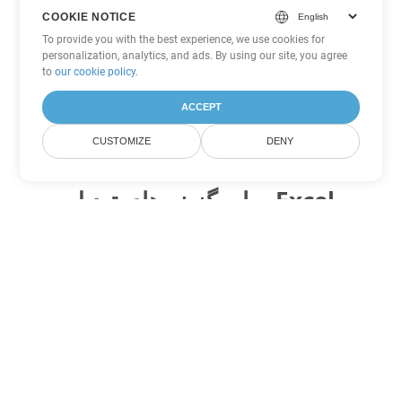
COOKIE NOTICE
To provide you with the best experience, we use cookies for
personalization, analytics, and ads. By using our site, you agree
to
our cookie policy
.
ACCEPT
CUSTOMIZE
DENY
سایر گزینه های تبدیل Excel
XLSB را به DOC تبدیل کنید
DOC:
Microsoft Word Binary Format
XLSB را به DOT تبدیل کنید
DOT:
Microsoft Word Template Files
XLSB را به DOCX تبدیل کنید