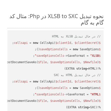
نحوه تبدیل XLSB to SXC در Php: مثال کد
گام به گام
// در حال تبدیل XLSB به HTML
 = 
new
 CellsApi(
$clientId
, 
$clientSecret
);

$cellsapi
 = 
new
 SaveOptions();

$saveOptionsCells
;

->SaveFormat = 
"XLSB"
$saveOptionsCells
eAsPostDocumentSaveAs(
$file
, 
$saveOptionsCells
, 
$Newfile
$cellsApiResult
string
=HTML)

%!(EXTRA 
// در حال تبدیل HTML به SXC
 = 
new
 CellsApi(
$clientId
, 
$clientSecret
);

$cellsapi
 = 
new
 SaveOptions();

$saveOptionsCells
;

->SaveFormat = 
"HTML"
$saveOptionsCells
eAsPostDocumentSaveAs(
$file
, 
$saveOptionsCells
, 
$Newfile
$cellsApiResult
string
=SXC)
%!(EXTRA 